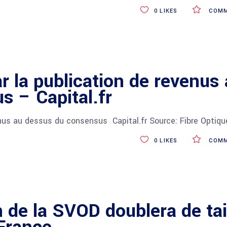
0
LIKES
COMM
 la publication de revenus 
 – Capital.fr
nus au dessus du consensus Capital.fr Source: Fibre Optiq
0
LIKES
COMM
de la SVOD doublera de tai