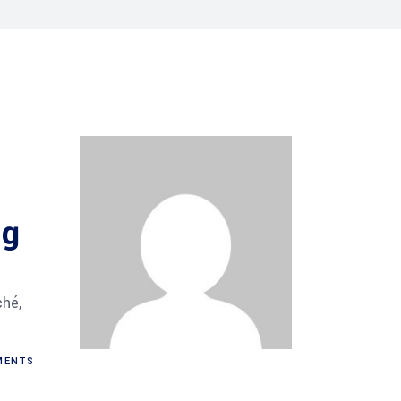
ng
ché,
ENTS