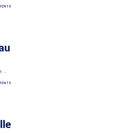
ENTS
au
ue
ENTS
lle