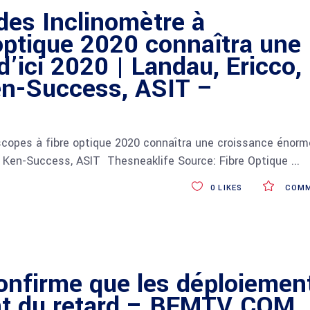
des Inclinomètre à
optique 2020 connaîtra une
’ici 2020 | Landau, Ericco,
en-Success, ASIT –
scopes à fibre optique 2020 connaîtra une croissance énorm
y, Ken-Success, ASIT Thesneaklife Source: Fibre Optique
0
LIKES
COMM
onfirme que les déploiemen
ont du retard – BFMTV.COM