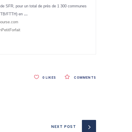
 de SFR, pour un total de près de 1 300 communes
 (FTTB/FTTH) en
…
ourse.com
PetitForfait
0
LIKES
COMMENTS
NEXT POST