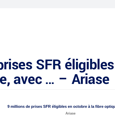
prises SFR éligible
ue, avec … – Ariase
9 millions de prises SFR éligibles en octobre à la
fibre optiq
Ariase