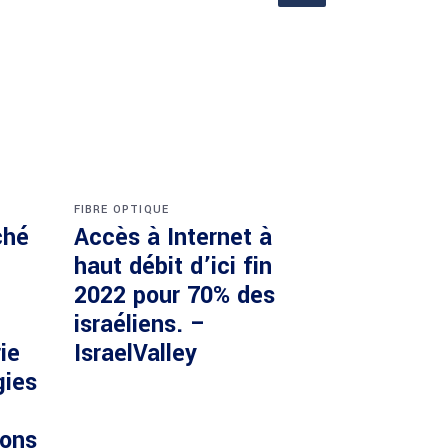
FIBRE OPTIQUE
ché
Accès à Internet à
haut débit d’ici fin
2022 pour 70% des
israéliens. –
ie
IsraelValley
gies
ions