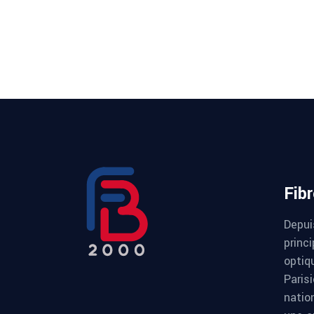
Fib
Depui
princi
optiqu
Paris
natio