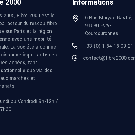
re 2000
Informations
s 2005, Fibre 2000 est le
6 Rue Maryse Bastié,
pal acteur du réseau fibre
91080 Évry-
e sur Paris et la région
Courcouronnes
ienne avec une mobilité
+33 (0) 1 84 18 09 21
nale. La société a connue
roissance importante ces
contact@fibre2000.co
ères années, tant
isationnelle que via des
aux marchés et
nariats…
undi au Vendredi 9h-12h /
17h30