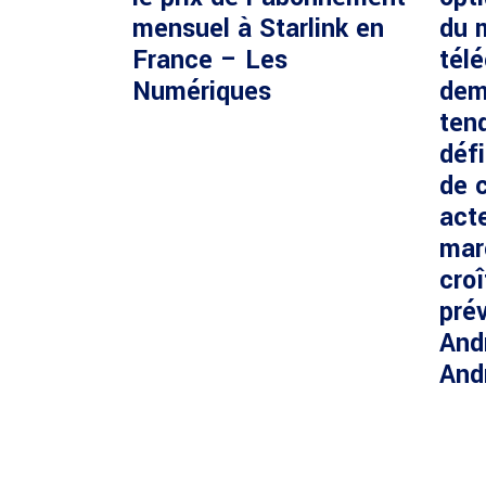
mensuel à Starlink en
du 
France – Les
tél
Numériques
dem
ten
défi
de c
acte
mar
cro
prév
And
And