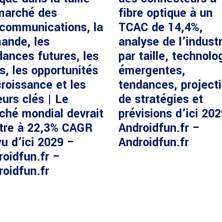
marché des
fibre optique à un
écommunications, la
TCAC de 14,4%,
ande, les
analyse de l’industr
dances futures, les
par taille, technolo
s, les opportunités
émergentes,
roissance et les
tendances, project
urs clés | Le
de stratégies et
ché mondial devrait
prévisions d’ici 20
ître à 22,3% CAGR
Androidfun.fr –
u d’ici 2029 –
Androidfun.fr
roidfun.fr –
roidfun.fr