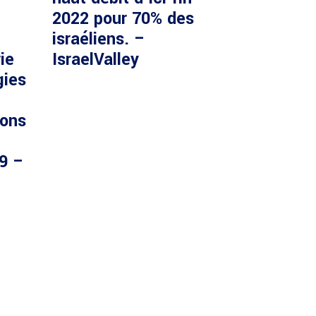
2022 pour 70% des
israéliens. –
ie
IsraelValley
gies
ions
29 –