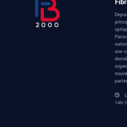
Fib
Depui
princi
optiqu
Paris
natio
une c
derni
organ
nouve
parte
L
14h-