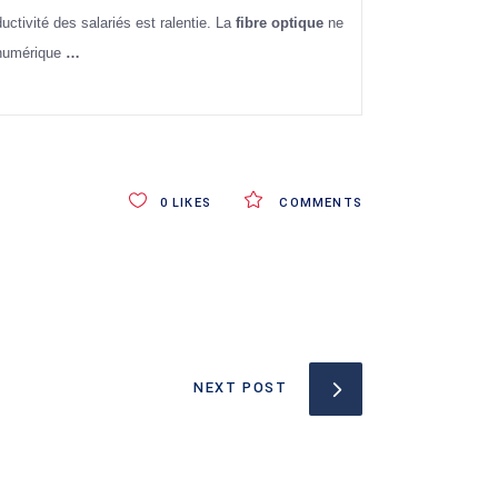
ctivité des salariés est ralentie. La
fibre optique
ne
 numérique
…
0
LIKES
COMMENTS
NEXT POST