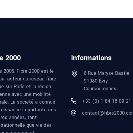
re 2000
Informations
s 2005, Fibre 2000 est le
6 Rue Maryse Bastié,
pal acteur du réseau fibre
91080 Évry-
e sur Paris et la région
Courcouronnes
ienne avec une mobilité
+33 (0) 1 84 18 09 21
nale. La société a connue
roissance importante ces
contact@fibre2000.co
ères années, tant
isationnelle que via des
aux marchés et