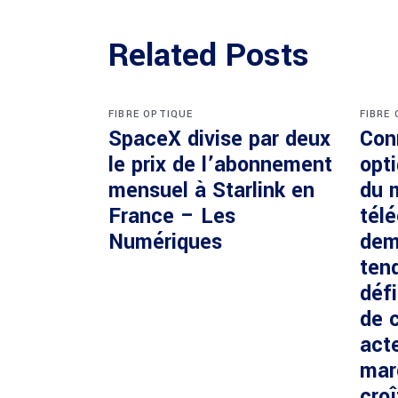
Related Posts
FIBRE OPTIQUE
FIBRE
SpaceX divise par deux
Con
le prix de l’abonnement
opti
mensuel à Starlink en
du 
France – Les
tél
Numériques
dem
ten
défi
de c
acte
mar
cro