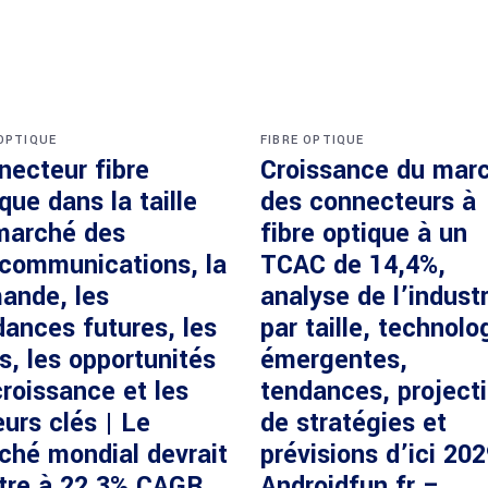
 OPTIQUE
FIBRE OPTIQUE
necteur fibre
Croissance du mar
que dans la taille
des connecteurs à
marché des
fibre optique à un
écommunications, la
TCAC de 14,4%,
ande, les
analyse de l’industr
dances futures, les
par taille, technolo
s, les opportunités
émergentes,
roissance et les
tendances, project
urs clés | Le
de stratégies et
ché mondial devrait
prévisions d’ici 20
ître à 22,3% CAGR
Androidfun.fr –