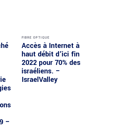
FIBRE OPTIQUE
ché
Accès à Internet à
haut débit d’ici fin
2022 pour 70% des
israéliens. –
ie
IsraelValley
gies
ions
29 –