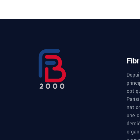
Fib
Depui
princi
optiqu
Paris
natio
une c
derni
organ
nouve