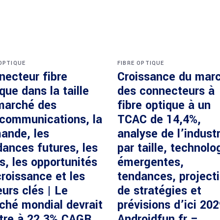
 OPTIQUE
FIBRE OPTIQUE
necteur fibre
Croissance du mar
que dans la taille
des connecteurs à
marché des
fibre optique à un
écommunications, la
TCAC de 14,4%,
ande, les
analyse de l’industr
dances futures, les
par taille, technolo
s, les opportunités
émergentes,
roissance et les
tendances, project
urs clés | Le
de stratégies et
ché mondial devrait
prévisions d’ici 20
ître à 22,3% CAGR
Androidfun.fr –