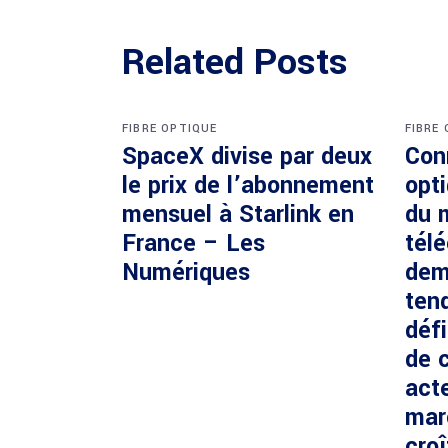
Related Posts
FIBRE OPTIQUE
FIBRE
SpaceX divise par deux
Con
le prix de l’abonnement
opti
mensuel à Starlink en
du 
France – Les
tél
Numériques
dem
ten
défi
de c
acte
mar
cro