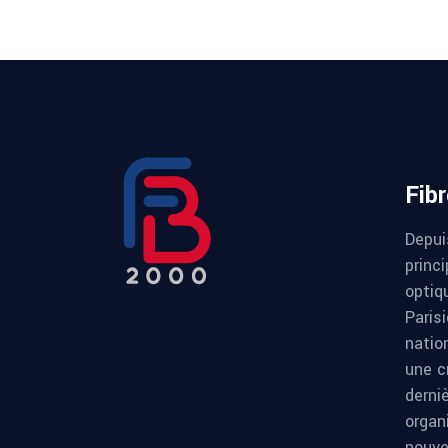
Fib
Depui
princi
optiqu
Paris
natio
une c
derni
organ
nouve