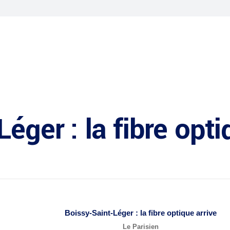
éger : la fibre opti
Boissy-Saint-Léger : la
fibre optique
arrive
Le Parisien