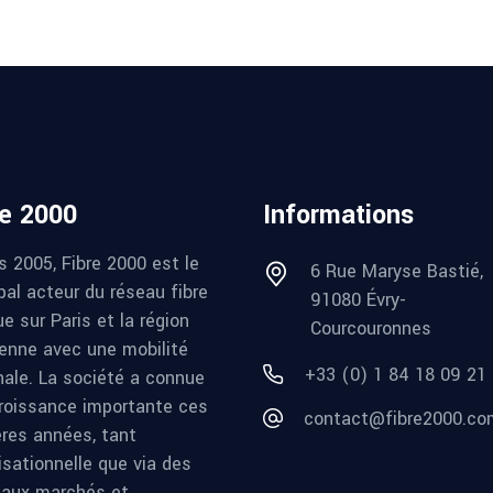
re 2000
Informations
s 2005, Fibre 2000 est le
6 Rue Maryse Bastié,
pal acteur du réseau fibre
91080 Évry-
e sur Paris et la région
Courcouronnes
ienne avec une mobilité
+33 (0) 1 84 18 09 21
nale. La société a connue
roissance importante ces
contact@fibre2000.co
ères années, tant
isationnelle que via des
aux marchés et