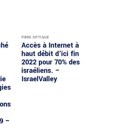
FIBRE OPTIQUE
ché
Accès à Internet à
haut débit d’ici fin
2022 pour 70% des
israéliens. –
ie
IsraelValley
gies
ions
29 –