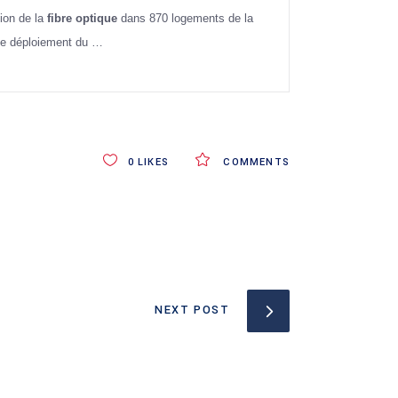
ion de la
fibre optique
dans 870 logements de la
 Le déploiement du …
0
LIKES
COMMENTS
NEXT POST