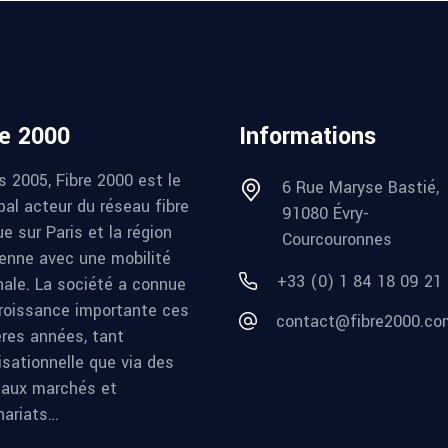
re 2000
Informations
s 2005, Fibre 2000 est le
6 Rue Maryse Bastié,
pal acteur du réseau fibre
91080 Évry-
e sur Paris et la région
Courcouronnes
ienne avec une mobilité
+33 (0) 1 84 18 09 21
nale. La société a connue
roissance importante ces
contact@fibre2000.co
ères années, tant
isationnelle que via des
aux marchés et
nariats…