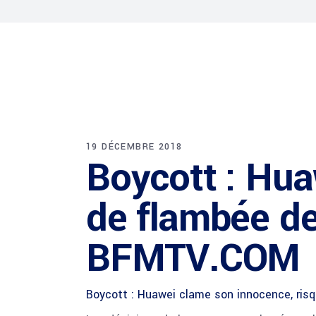
19 DÉCEMBRE 2018
Boycott : Hua
de flambée de
BFMTV.COM
Boycott : Huawei clame son innocence, ris