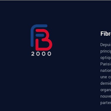
Fib
Depui
princi
optiqu
Paris
natio
une c
derni
organ
nouve
parte