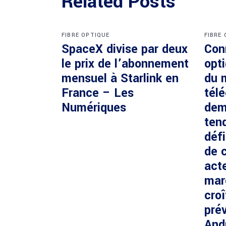
Related Posts
FIBRE OPTIQUE
FIBRE
SpaceX divise par deux
Con
le prix de l’abonnement
opti
mensuel à Starlink en
du 
France – Les
tél
Numériques
dem
ten
défi
de c
acte
mar
cro
prév
And