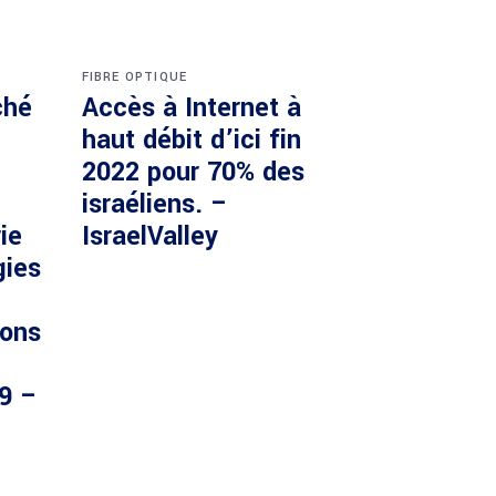
FIBRE OPTIQUE
ché
Accès à Internet à
haut débit d’ici fin
2022 pour 70% des
israéliens. –
ie
IsraelValley
gies
ions
29 –