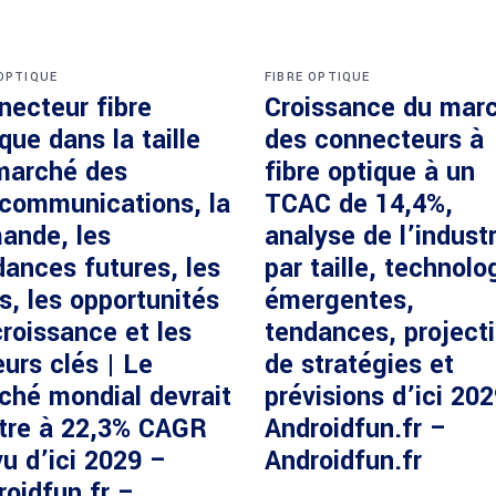
 OPTIQUE
FIBRE OPTIQUE
necteur fibre
Croissance du mar
que dans la taille
des connecteurs à
marché des
fibre optique à un
écommunications, la
TCAC de 14,4%,
ande, les
analyse de l’industr
dances futures, les
par taille, technolo
s, les opportunités
émergentes,
roissance et les
tendances, project
urs clés | Le
de stratégies et
ché mondial devrait
prévisions d’ici 20
ître à 22,3% CAGR
Androidfun.fr –
u d’ici 2029 –
Androidfun.fr
roidfun.fr –