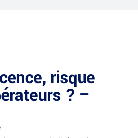
cence, risque
pérateurs ? –
M