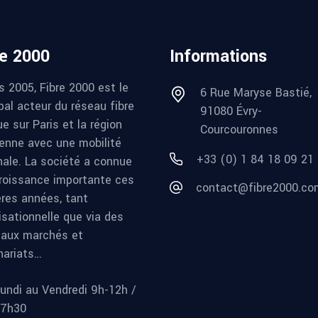
re 2000
Informations
s 2005, Fibre 2000 est le
6 Rue Maryse Bastié,
pal acteur du réseau fibre
91080 Évry-
e sur Paris et la région
Courcouronnes
ienne avec une mobilité
+33 (0) 1 84 18 09 21
nale. La société a connue
roissance importante ces
contact@fibre2000.co
ères années, tant
isationnelle que via des
aux marchés et
nariats…
undi au Vendredi 9h-12h /
17h30