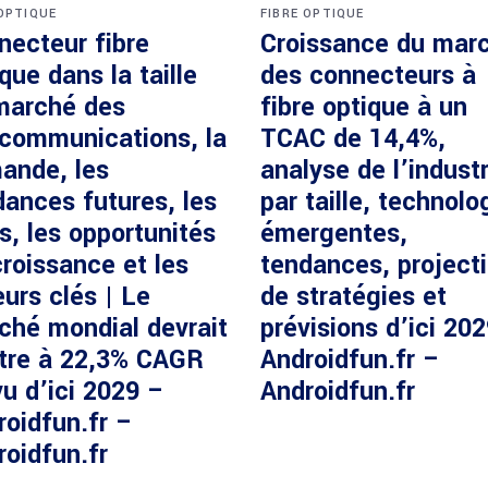
 OPTIQUE
FIBRE OPTIQUE
necteur fibre
Croissance du mar
que dans la taille
des connecteurs à
marché des
fibre optique à un
écommunications, la
TCAC de 14,4%,
ande, les
analyse de l’industr
dances futures, les
par taille, technolo
s, les opportunités
émergentes,
roissance et les
tendances, project
urs clés | Le
de stratégies et
ché mondial devrait
prévisions d’ici 20
ître à 22,3% CAGR
Androidfun.fr –
u d’ici 2029 –
Androidfun.fr
roidfun.fr –
roidfun.fr