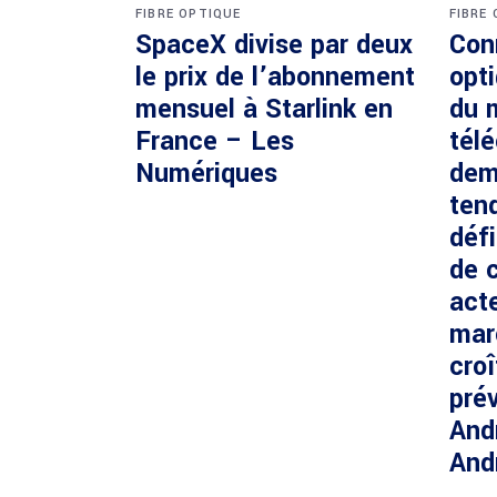
FIBRE OPTIQUE
FIBRE
SpaceX divise par deux
Con
le prix de l’abonnement
opti
mensuel à Starlink en
du 
France – Les
tél
Numériques
dem
ten
défi
de c
acte
mar
cro
prév
And
And