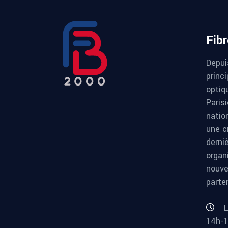
Fib
Depui
princi
optiqu
Paris
natio
une c
derni
organ
nouve
parte
L
14h-