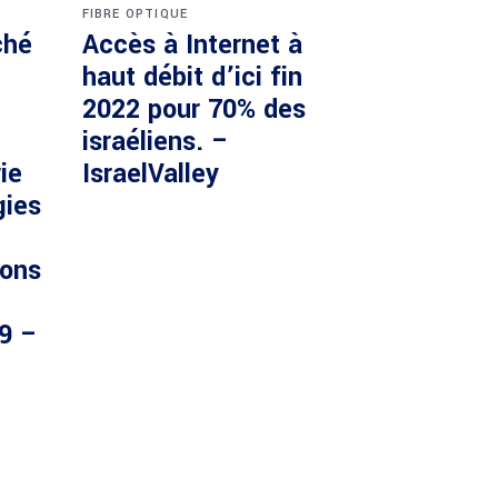
FIBRE OPTIQUE
ché
Accès à Internet à
haut débit d’ici fin
2022 pour 70% des
israéliens. –
ie
IsraelValley
gies
ions
29 –