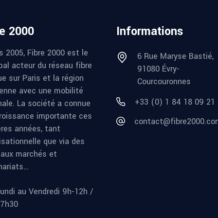
re 2000
Informations
s 2005, Fibre 2000 est le
6 Rue Maryse Bastié,
pal acteur du réseau fibre
91080 Évry-
e sur Paris et la région
Courcouronnes
ienne avec une mobilité
+33 (0) 1 84 18 09 21
nale. La société a connue
roissance importante ces
contact@fibre2000.co
ères années, tant
isationnelle que via des
aux marchés et
nariats…
undi au Vendredi 9h-12h /
17h30