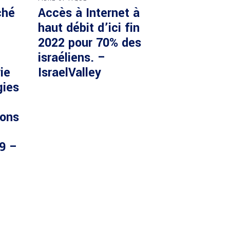
ché
Accès à Internet à
haut débit d’ici fin
2022 pour 70% des
israéliens. –
ie
IsraelValley
gies
ions
29 –