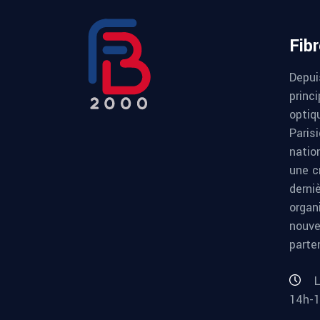
Fib
Depui
princi
optiqu
Paris
natio
une c
derni
organ
nouve
parte
L
14h-