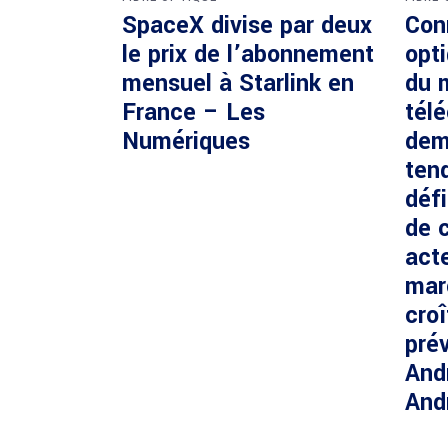
SpaceX divise par deux
Con
le prix de l’abonnement
opti
mensuel à Starlink en
du 
France – Les
tél
Numériques
dem
ten
défi
de c
acte
mar
cro
prév
And
And