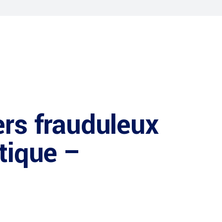
ers frauduleux
ptique –