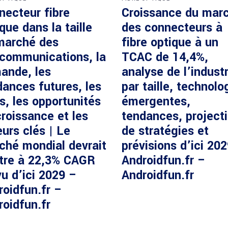
necteur fibre
Croissance du mar
que dans la taille
des connecteurs à
marché des
fibre optique à un
écommunications, la
TCAC de 14,4%,
ande, les
analyse de l’industr
dances futures, les
par taille, technolo
s, les opportunités
émergentes,
roissance et les
tendances, project
urs clés | Le
de stratégies et
ché mondial devrait
prévisions d’ici 20
ître à 22,3% CAGR
Androidfun.fr –
u d’ici 2029 –
Androidfun.fr
roidfun.fr –
roidfun.fr