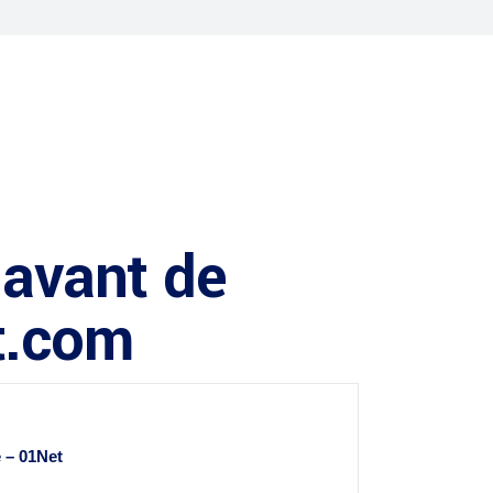
 avant de
t.com
e – 01Net