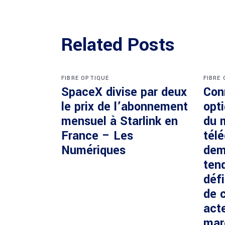
Related Posts
FIBRE OPTIQUE
FIBRE
SpaceX divise par deux
Con
le prix de l’abonnement
opti
mensuel à Starlink en
du 
France – Les
tél
Numériques
dem
ten
défi
de c
acte
mar