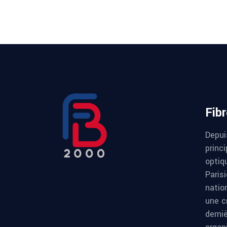
Fib
Depui
princi
optiqu
Paris
natio
une c
derni