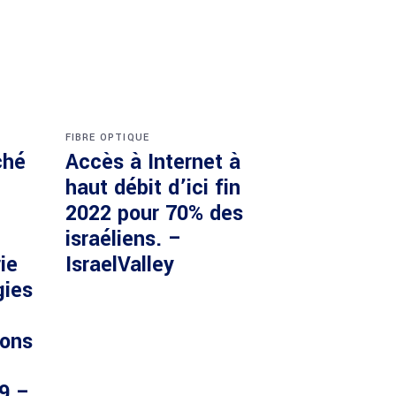
FIBRE OPTIQUE
ché
Accès à Internet à
haut débit d’ici fin
2022 pour 70% des
israéliens. –
ie
IsraelValley
gies
ions
29 –