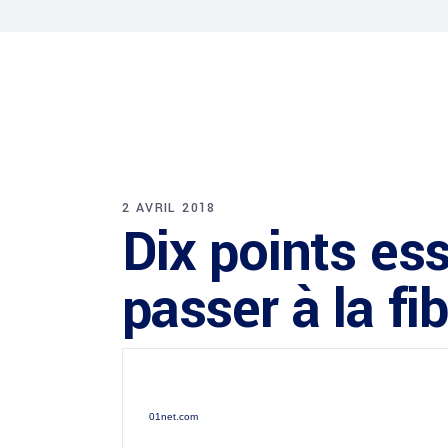
2 AVRIL 2018
Dix points es
passer à la f
01net.com