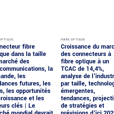
 OPTIQUE
FIBRE OPTIQUE
necteur fibre
Croissance du mar
que dans la taille
des connecteurs à
marché des
fibre optique à un
écommunications, la
TCAC de 14,4%,
ande, les
analyse de l’industr
dances futures, les
par taille, technolo
s, les opportunités
émergentes,
roissance et les
tendances, project
urs clés | Le
de stratégies et
ché mondial devrait
prévisions d’ici 20