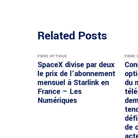
Related Posts
FIBRE OPTIQUE
FIBRE
SpaceX divise par deux
Con
le prix de l’abonnement
opti
mensuel à Starlink en
du 
France – Les
tél
Numériques
dem
ten
défi
de c
acte