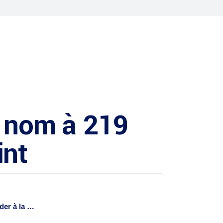
n nom à 219
int
der à la …