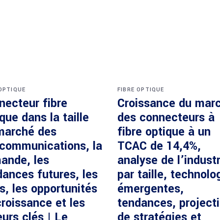
 OPTIQUE
FIBRE OPTIQUE
necteur fibre
Croissance du mar
que dans la taille
des connecteurs à
marché des
fibre optique à un
écommunications, la
TCAC de 14,4%,
ande, les
analyse de l’industr
dances futures, les
par taille, technolo
s, les opportunités
émergentes,
roissance et les
tendances, project
urs clés | Le
de stratégies et