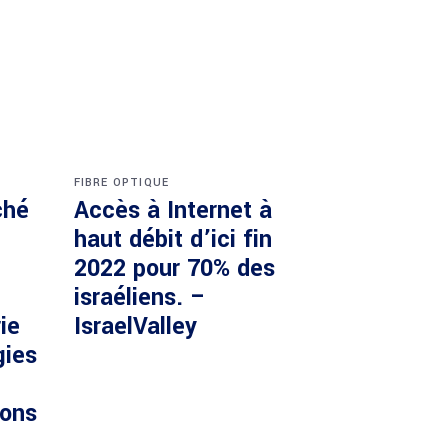
FIBRE OPTIQUE
ché
Accès à Internet à
haut débit d’ici fin
2022 pour 70% des
israéliens. –
ie
IsraelValley
gies
ions