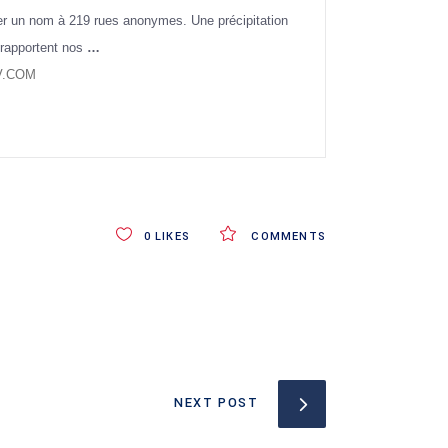
er un nom à 219 rues anonymes. Une précipitation
, rapportent nos
…
V.COM
0
LIKES
COMMENTS
NEXT POST