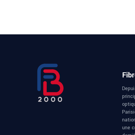
Fib
Depui
princi
optiqu
Paris
natio
une c