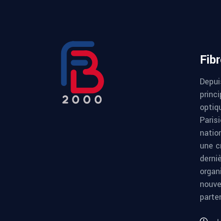
Fib
Depui
princi
optiqu
Paris
natio
une c
derni
organ
nouve
parte