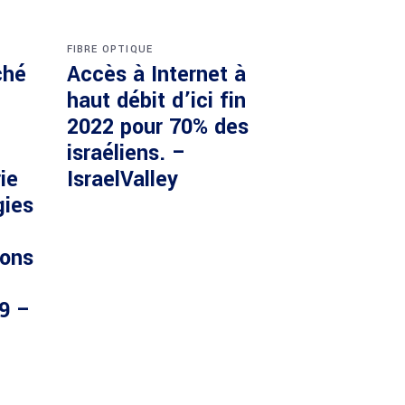
FIBRE OPTIQUE
ché
Accès à Internet à
haut débit d’ici fin
2022 pour 70% des
israéliens. –
ie
IsraelValley
gies
ions
29 –