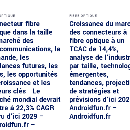
 OPTIQUE
FIBRE OPTIQUE
necteur fibre
Croissance du mar
que dans la taille
des connecteurs à
marché des
fibre optique à un
écommunications, la
TCAC de 14,4%,
ande, les
analyse de l’industr
dances futures, les
par taille, technolo
s, les opportunités
émergentes,
roissance et les
tendances, project
urs clés | Le
de stratégies et
ché mondial devrait
prévisions d’ici 20
ître à 22,3% CAGR
Androidfun.fr –
u d’ici 2029 –
Androidfun.fr
roidfun.fr –