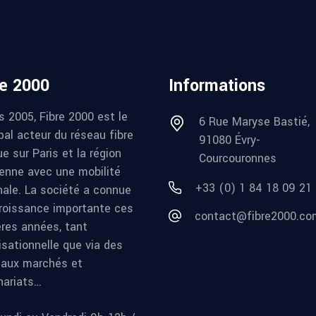
re 2000
Informations
s 2005, Fibre 2000 est le
6 Rue Maryse Bastié,
pal acteur du réseau fibre
91080 Évry-
e sur Paris et la région
Courcouronnes
ienne avec une mobilité
+33 (0) 1 84 18 09 21
nale. La société a connue
roissance importante ces
contact@fibre2000.co
ères années, tant
isationnelle que via des
aux marchés et
nariats…