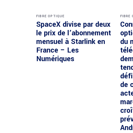
FIBRE OPTIQUE
FIBRE
SpaceX divise par deux
Con
le prix de l’abonnement
opti
mensuel à Starlink en
du 
France – Les
tél
Numériques
dem
ten
défi
de c
acte
mar
cro
prév
And