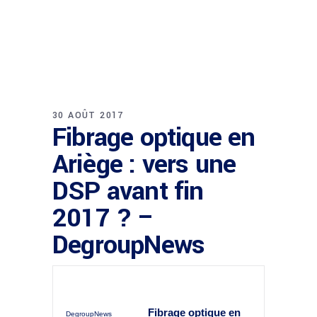
30 AOÛT 2017
Fibrage optique en
Ariège : vers une
DSP avant fin
2017 ? –
DegroupNews
Fibrage
optique
en
DegroupNews