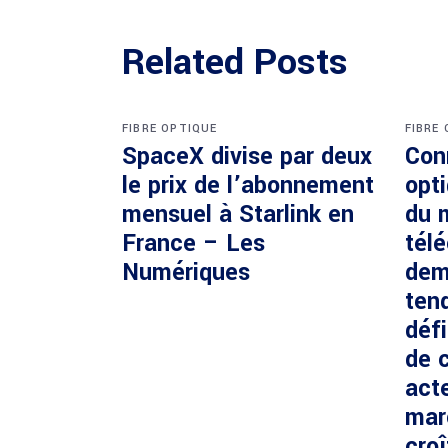
Related Posts
FIBRE OPTIQUE
FIBRE
SpaceX divise par deux
Con
le prix de l’abonnement
opti
mensuel à Starlink en
du 
France – Les
tél
Numériques
dem
ten
défi
de c
acte
mar
cro