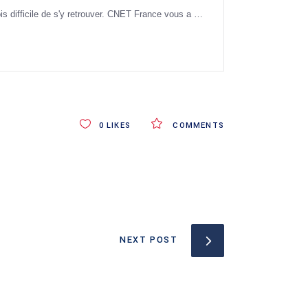
fois difficile de s'y retrouver. CNET France vous a …
0
LIKES
COMMENTS
NEXT POST