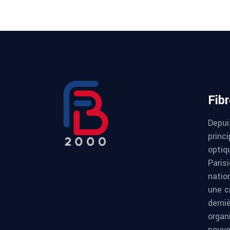
Fib
Depui
princi
optiqu
Paris
natio
une c
derni
organ
nouve