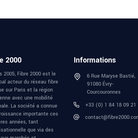
re 2000
Informations
s 2005, Fibre 2000 est le
6 Rue Maryse Bastié,
pal acteur du réseau fibre
91080 Évry-
e sur Paris et la région
Courcouronnes
ienne avec une mobilité
+33 (0) 1 84 18 09 21
nale. La société a connue
roissance importante ces
contact@fibre2000.co
ères années, tant
isationnelle que via des
aux marchés et