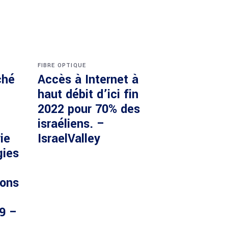
FIBRE OPTIQUE
ché
Accès à Internet à
haut débit d’ici fin
2022 pour 70% des
israéliens. –
ie
IsraelValley
gies
ions
29 –