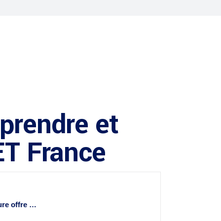
mprendre et
NET France
ure offre …