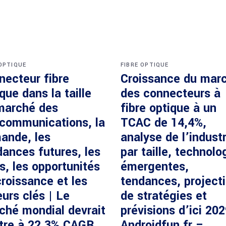
 OPTIQUE
FIBRE OPTIQUE
necteur fibre
Croissance du mar
que dans la taille
des connecteurs à
marché des
fibre optique à un
écommunications, la
TCAC de 14,4%,
ande, les
analyse de l’industr
dances futures, les
par taille, technolo
s, les opportunités
émergentes,
roissance et les
tendances, project
urs clés | Le
de stratégies et
ché mondial devrait
prévisions d’ici 20
ître à 22,3% CAGR
Androidfun.fr –