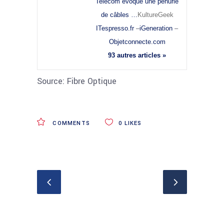
Telecom évoque une pénurie
de câbles …
KultureGeek
ITespresso.fr
–
iGeneration
–
Objetconnecte.com
93 autres articles »
Source: Fibre Optique
COMMENTS
0
LIKES