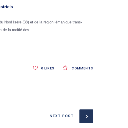
striels
Nord Isère (38) et de la région lémanique trans-
ès de la moitié des …
0
LIKES
COMMENTS
NEXT POST