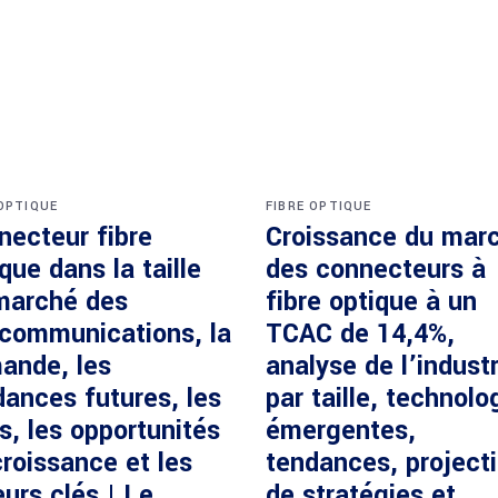
 OPTIQUE
FIBRE OPTIQUE
necteur fibre
Croissance du mar
que dans la taille
des connecteurs à
marché des
fibre optique à un
écommunications, la
TCAC de 14,4%,
ande, les
analyse de l’industr
dances futures, les
par taille, technolo
s, les opportunités
émergentes,
roissance et les
tendances, project
urs clés | Le
de stratégies et