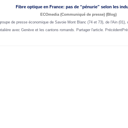
Fibre optique
en
France
: pas de “pénurie” selon les indu
ECOmedia (Communiqué de presse) (Blog)
e de presse économique de Savoie Mont Blanc (74 et 73), de l'Ain (01), du 
ntalière avec Genève et les cantons romands. Partager l'article. PrécédentPr