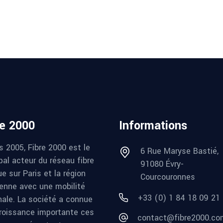
re 2000
Informations
s 2005, Fibre 2000 est le
6 Rue Maryse Bastié,
pal acteur du réseau fibre
91080 Évry-
e sur Paris et la région
Courcouronnes
ienne avec une mobilité
+33 (0) 1 84 18 09 21
nale. La société a connue
roissance importante ces
contact@fibre2000.co