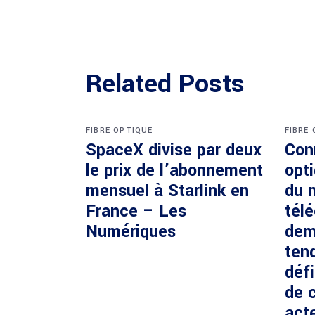
Related Posts
FIBRE OPTIQUE
FIBRE
SpaceX divise par deux
Con
le prix de l’abonnement
opti
mensuel à Starlink en
du 
France – Les
tél
Numériques
dem
ten
défi
de c
acte