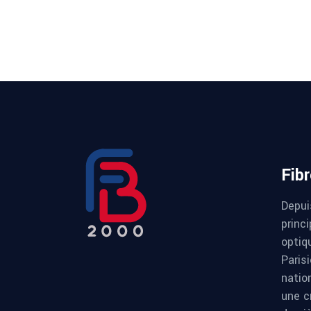
Fib
Depui
princi
optiqu
Paris
natio
une c