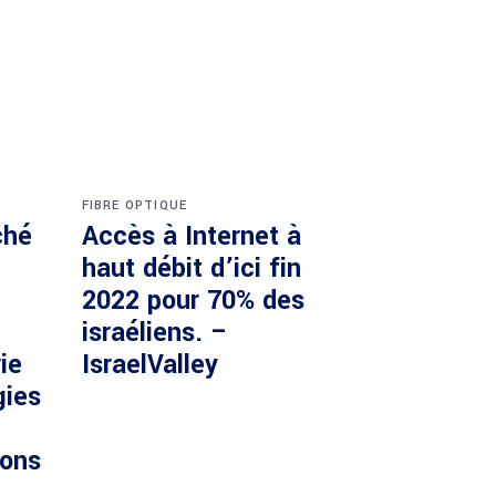
FIBRE OPTIQUE
ché
Accès à Internet à
haut débit d’ici fin
2022 pour 70% des
israéliens. –
ie
IsraelValley
gies
ions