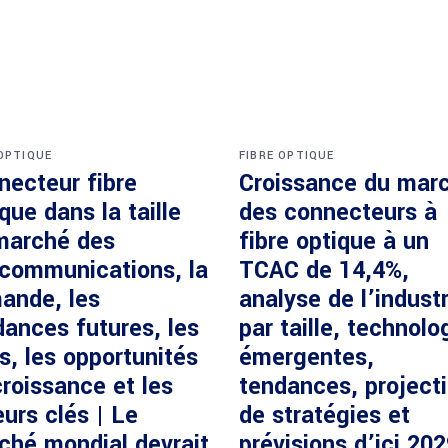
 OPTIQUE
FIBRE OPTIQUE
necteur fibre
Croissance du mar
que dans la taille
des connecteurs à
marché des
fibre optique à un
écommunications, la
TCAC de 14,4%,
ande, les
analyse de l’industr
dances futures, les
par taille, technolo
s, les opportunités
émergentes,
roissance et les
tendances, project
urs clés | Le
de stratégies et
ché mondial devrait
prévisions d’ici 20