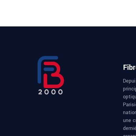
Fib
Depui
princi
optiqu
Paris
natio
une c
derni