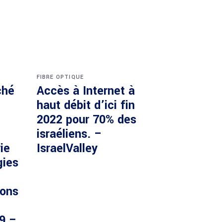
FIBRE OPTIQUE
ché
Accès à Internet à
haut débit d’ici fin
2022 pour 70% des
israéliens. –
ie
IsraelValley
gies
ions
29 –