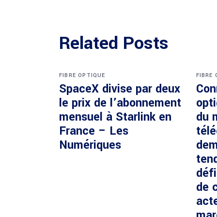
Related Posts
FIBRE OPTIQUE
FIBRE
SpaceX divise par deux
Con
le prix de l’abonnement
opti
mensuel à Starlink en
du 
France – Les
tél
Numériques
dem
ten
défi
de c
acte
mar