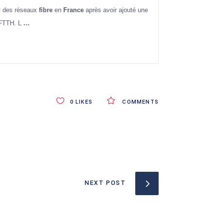
nt des réseaux
fibre
en
France
après avoir ajouté une
e FTTH. L
…
0
LIKES
COMMENTS
NEXT POST