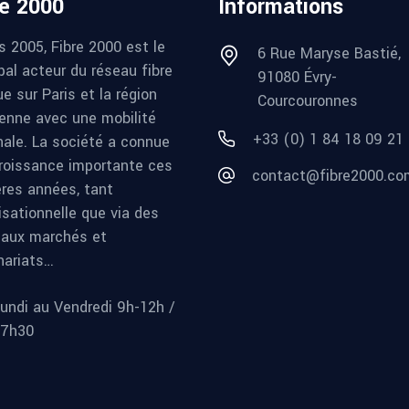
re 2000
Informations
s 2005, Fibre 2000 est le
6 Rue Maryse Bastié,
pal acteur du réseau fibre
91080 Évry-
e sur Paris et la région
Courcouronnes
ienne avec une mobilité
+33 (0) 1 84 18 09 21
nale. La société a connue
roissance importante ces
contact@fibre2000.co
ères années, tant
isationnelle que via des
aux marchés et
nariats…
undi au Vendredi 9h-12h /
17h30