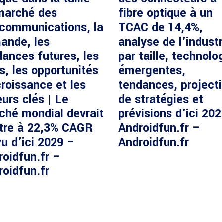
marché des
fibre optique à un
écommunications, la
TCAC de 14,4%,
ande, les
analyse de l’industr
dances futures, les
par taille, technolo
s, les opportunités
émergentes,
roissance et les
tendances, project
urs clés | Le
de stratégies et
ché mondial devrait
prévisions d’ici 20
ître à 22,3% CAGR
Androidfun.fr –
u d’ici 2029 –
Androidfun.fr
roidfun.fr –
roidfun.fr