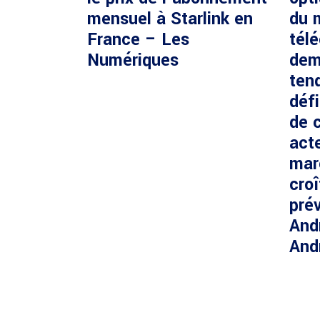
mensuel à Starlink en
du 
France – Les
tél
Numériques
dem
ten
défi
de c
acte
mar
cro
prév
And
And