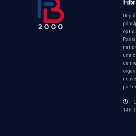
Fib
Depui
princi
optiqu
Paris
natio
une c
derni
organ
nouve
parte
L
14h-