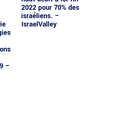
2022 pour 70% des
israéliens. –
ie
IsraelValley
gies
ions
29 –