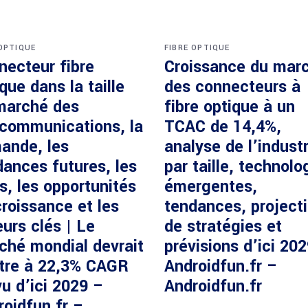
 OPTIQUE
FIBRE OPTIQUE
necteur fibre
Croissance du mar
que dans la taille
des connecteurs à
marché des
fibre optique à un
écommunications, la
TCAC de 14,4%,
ande, les
analyse de l’industr
dances futures, les
par taille, technolo
s, les opportunités
émergentes,
roissance et les
tendances, project
urs clés | Le
de stratégies et
ché mondial devrait
prévisions d’ici 20
ître à 22,3% CAGR
Androidfun.fr –
u d’ici 2029 –
Androidfun.fr
roidfun.fr –