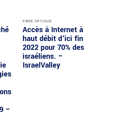
FIBRE OPTIQUE
ché
Accès à Internet à
haut débit d’ici fin
2022 pour 70% des
israéliens. –
ie
IsraelValley
gies
ions
29 –