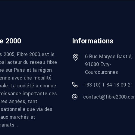
re 2000
Informations
s 2005, Fibre 2000 est le
6 Rue Maryse Bastié,
pal acteur du réseau fibre
91080 Évry-
e sur Paris et la région
Courcouronnes
ienne avec une mobilité
+33 (0) 1 84 18 09 21
nale. La société a connue
roissance importante ces
contact@fibre2000.co
ères années, tant
isationnelle que via des
aux marchés et
nariats…