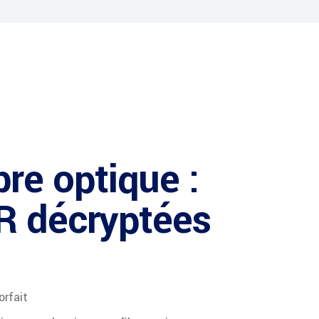
bre optique :
FR décryptées
rfait