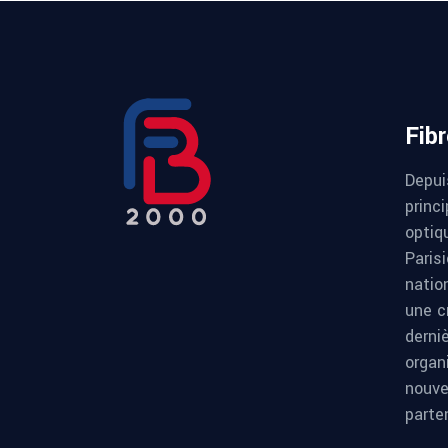
Fib
Depui
princi
optiqu
Paris
natio
une c
derni
organ
nouve
parte