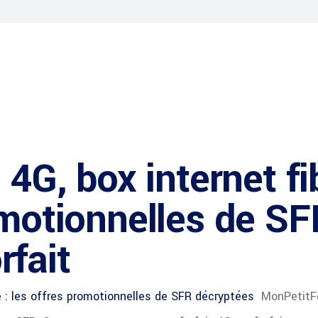
 4G, box internet fi
omotionnelles de S
fait
ue : les offres promotionnelles de SFR décryptées
MonPetitFo