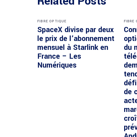
Related Posts
FIBRE OPTIQUE
FIBRE
SpaceX divise par deux
Con
le prix de l’abonnement
opti
mensuel à Starlink en
du 
France – Les
tél
Numériques
dem
ten
défi
de c
acte
mar
cro
prév
And