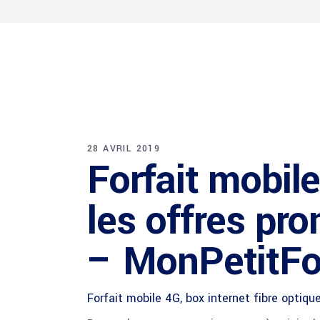
28 AVRIL 2019
Forfait mobile
les offres pr
– MonPetitFor
Forfait mobile 4G, box internet fibre optiq