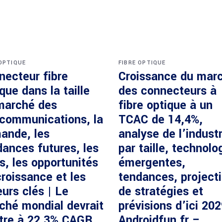
 OPTIQUE
FIBRE OPTIQUE
necteur fibre
Croissance du mar
que dans la taille
des connecteurs à
marché des
fibre optique à un
écommunications, la
TCAC de 14,4%,
ande, les
analyse de l’industr
dances futures, les
par taille, technolo
s, les opportunités
émergentes,
roissance et les
tendances, project
urs clés | Le
de stratégies et
ché mondial devrait
prévisions d’ici 20
ître à 22,3% CAGR
Androidfun.fr –