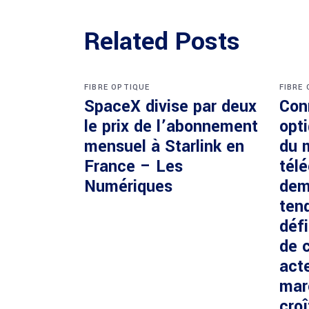
Related Posts
FIBRE OPTIQUE
FIBRE
SpaceX divise par deux
Con
le prix de l’abonnement
opti
mensuel à Starlink en
du 
France – Les
tél
Numériques
dem
ten
défi
de c
acte
mar
cro