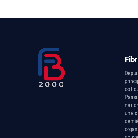
Fib
Depui
princi
optiqu
Paris
natio
une c
derni
organ
nouve