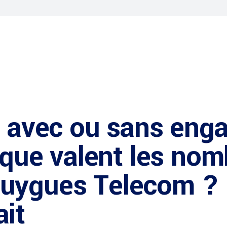
e avec ou sans eng
: que valent les no
uygues Telecom ?
it