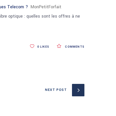
gues Telecom ?
MonPetitForfait
re optique : quelles sont les offres à ne
0
LIKES
COMMENTS
NEXT POST