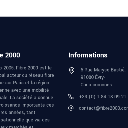
re 2000
Informations
s 2005, Fibre 2000 est le
6 Rue Maryse Bastié,
pal acteur du réseau fibre
91080 Évry-
e sur Paris et la région
Courcouronnes
ienne avec une mobilité
+33 (0) 1 84 18 09 21
nale. La société a connue
roissance importante ces
contact@fibre2000.co
ères années, tant
isationnelle que via des
aux marchés et