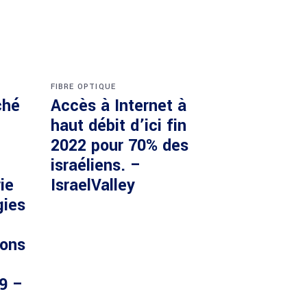
FIBRE OPTIQUE
ché
Accès à Internet à
haut débit d’ici fin
2022 pour 70% des
israéliens. –
ie
IsraelValley
gies
ions
29 –