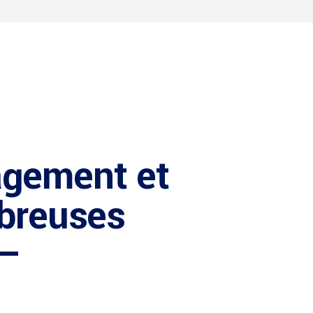
agement et
mbreuses
 –