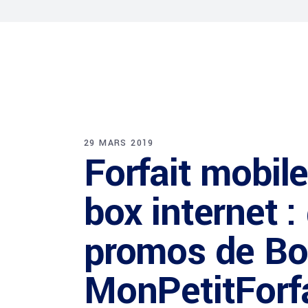
29 MARS 2019
Forfait mobil
box internet 
promos de Bo
MonPetitForfa