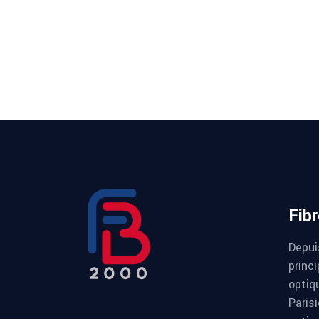
Fib
Depui
princi
optiqu
Paris