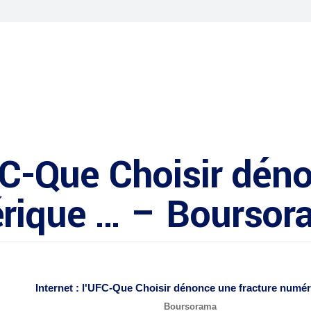
UFC-Que Choisir dén
érique … – Bourso
Internet : l'UFC-Que Choisir dénonce une fracture numé
Boursorama