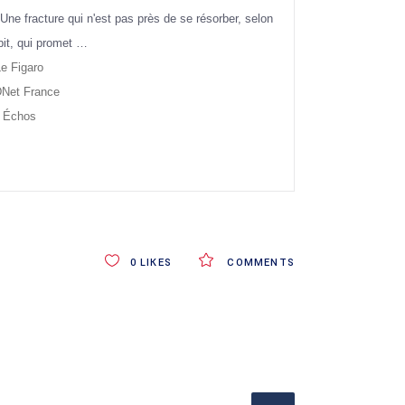
ne fracture qui n'est pas près de se résorber, selon
it, qui promet …
e Figaro
Net France
 Échos
0
LIKES
COMMENTS