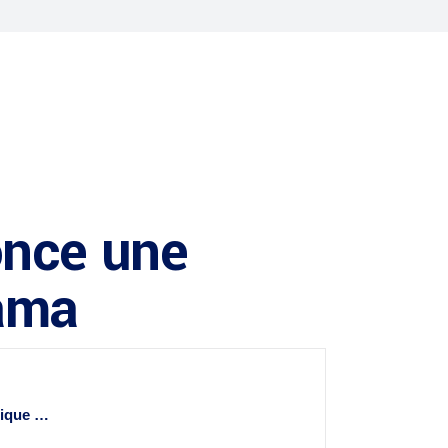
once une
rama
rique …