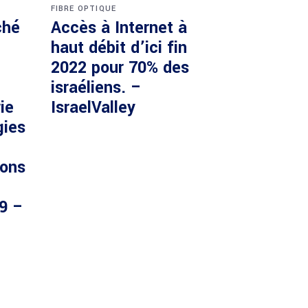
FIBRE OPTIQUE
ché
Accès à Internet à
haut débit d’ici fin
2022 pour 70% des
israéliens. –
ie
IsraelValley
gies
ions
29 –