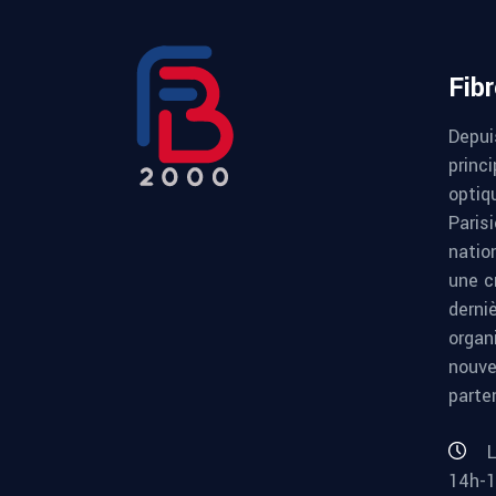
Fib
Depui
princi
optiqu
Paris
natio
une c
derni
organ
nouve
parte
L
14h-