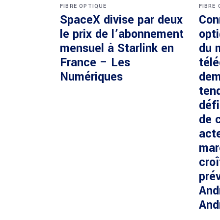
FIBRE OPTIQUE
FIBRE
SpaceX divise par deux
Con
le prix de l’abonnement
opti
mensuel à Starlink en
du 
France – Les
tél
Numériques
dem
ten
défi
de c
acte
mar
cro
prév
And
And