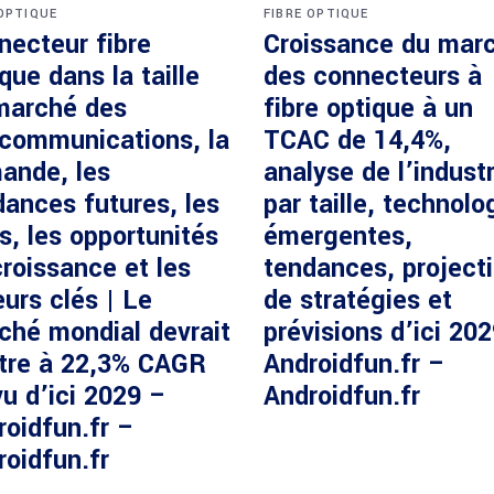
 OPTIQUE
FIBRE OPTIQUE
necteur fibre
Croissance du mar
que dans la taille
des connecteurs à
marché des
fibre optique à un
écommunications, la
TCAC de 14,4%,
ande, les
analyse de l’industr
dances futures, les
par taille, technolo
s, les opportunités
émergentes,
roissance et les
tendances, project
urs clés | Le
de stratégies et
ché mondial devrait
prévisions d’ici 20
ître à 22,3% CAGR
Androidfun.fr –
u d’ici 2029 –
Androidfun.fr
roidfun.fr –
roidfun.fr