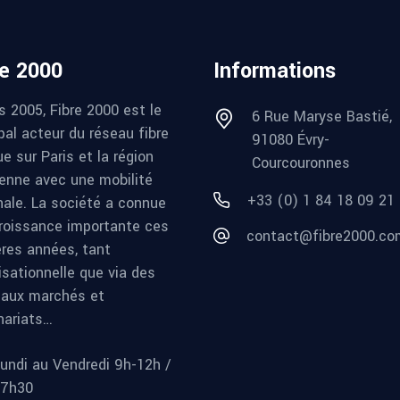
re 2000
Informations
s 2005, Fibre 2000 est le
6 Rue Maryse Bastié,
pal acteur du réseau fibre
91080 Évry-
e sur Paris et la région
Courcouronnes
ienne avec une mobilité
+33 (0) 1 84 18 09 21
nale. La société a connue
roissance importante ces
contact@fibre2000.co
ères années, tant
isationnelle que via des
aux marchés et
nariats…
undi au Vendredi 9h-12h /
17h30