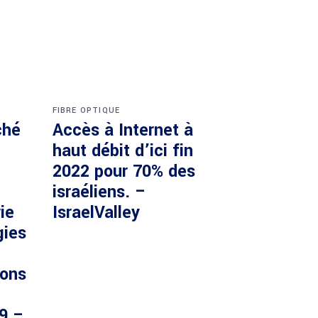
FIBRE OPTIQUE
ché
Accès à Internet à
haut débit d’ici fin
2022 pour 70% des
israéliens. –
ie
IsraelValley
gies
ions
29 –