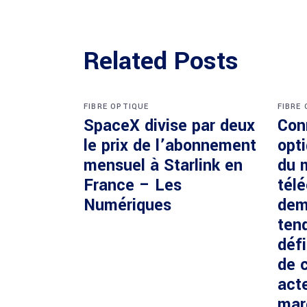
Related Posts
FIBRE OPTIQUE
FIBRE
SpaceX divise par deux
Con
le prix de l’abonnement
opti
mensuel à Starlink en
du 
France – Les
tél
Numériques
dem
ten
défi
de c
acte
mar