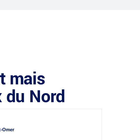
t mais
x du Nord
t-Omer