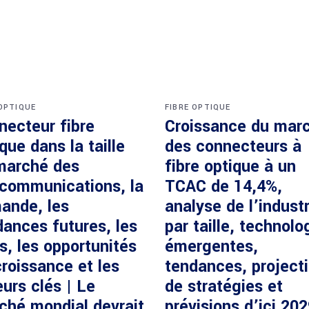
 OPTIQUE
FIBRE OPTIQUE
necteur fibre
Croissance du mar
que dans la taille
des connecteurs à
marché des
fibre optique à un
écommunications, la
TCAC de 14,4%,
ande, les
analyse de l’industr
dances futures, les
par taille, technolo
s, les opportunités
émergentes,
roissance et les
tendances, project
urs clés | Le
de stratégies et
ché mondial devrait
prévisions d’ici 20