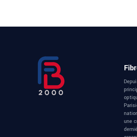
Fib
Depui
princi
optiqu
Paris
natio
une c
derni