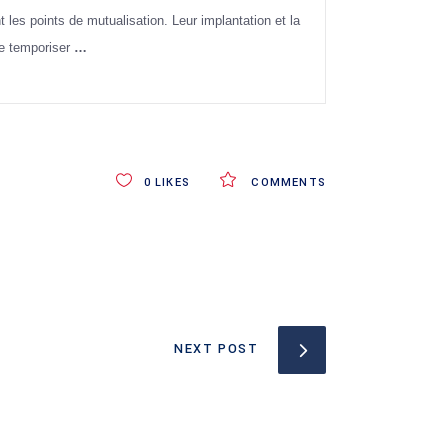
es points de mutualisation. Leur implantation et la
re temporiser
…
0
LIKES
COMMENTS
NEXT POST