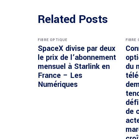
Related Posts
FIBRE OPTIQUE
FIBRE
SpaceX divise par deux
Con
le prix de l’abonnement
opti
mensuel à Starlink en
du 
France – Les
tél
Numériques
dem
ten
défi
de c
acte
mar
cro