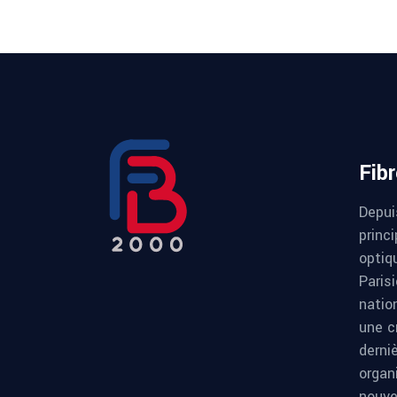
Fib
Depui
princi
optiqu
Paris
natio
une c
derni
organ
nouve