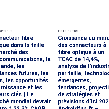
 OPTIQUE
FIBRE OPTIQUE
necteur fibre
Croissance du mar
que dans la taille
des connecteurs à
marché des
fibre optique à un
écommunications, la
TCAC de 14,4%,
ande, les
analyse de l’industr
dances futures, les
par taille, technolo
s, les opportunités
émergentes,
roissance et les
tendances, project
urs clés | Le
de stratégies et
ché mondial devrait
prévisions d’ici 20
ître à 22,3% CAGR
Androidfun.fr –