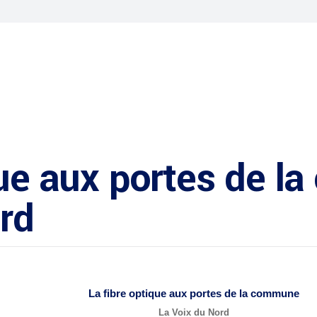
que aux portes de 
rd
La
fibre optique
aux portes de la commune
La Voix du Nord