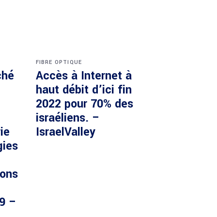
FIBRE OPTIQUE
ché
Accès à Internet à
haut débit d’ici fin
2022 pour 70% des
israéliens. –
ie
IsraelValley
gies
ions
29 –