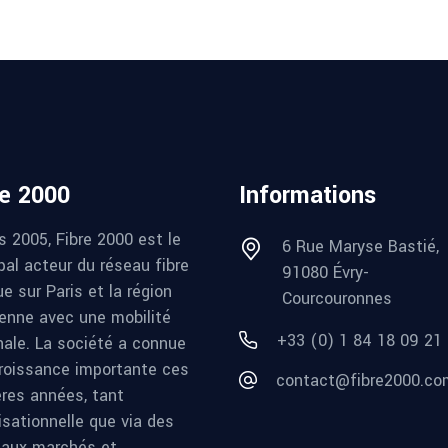
re 2000
Informations
s 2005, Fibre 2000 est le
6 Rue Maryse Bastié,
pal acteur du réseau fibre
91080 Évry-
e sur Paris et la région
Courcouronnes
ienne avec une mobilité
+33 (0) 1 84 18 09 21
nale. La société a connue
roissance importante ces
contact@fibre2000.co
ères années, tant
isationnelle que via des
aux marchés et