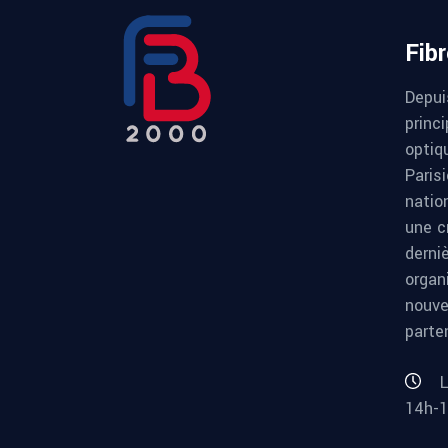
Fib
Depui
princi
optiqu
Paris
natio
une c
derni
organ
nouve
parte
L
14h-