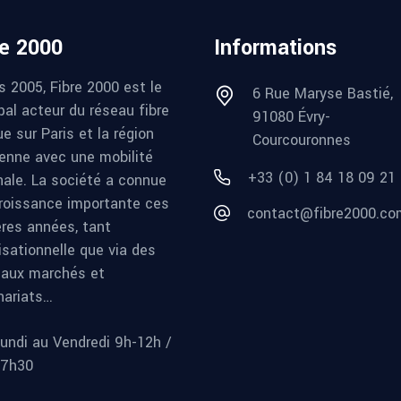
re 2000
Informations
s 2005, Fibre 2000 est le
6 Rue Maryse Bastié,
pal acteur du réseau fibre
91080 Évry-
e sur Paris et la région
Courcouronnes
ienne avec une mobilité
+33 (0) 1 84 18 09 21
nale. La société a connue
roissance importante ces
contact@fibre2000.co
ères années, tant
isationnelle que via des
aux marchés et
nariats…
undi au Vendredi 9h-12h /
17h30