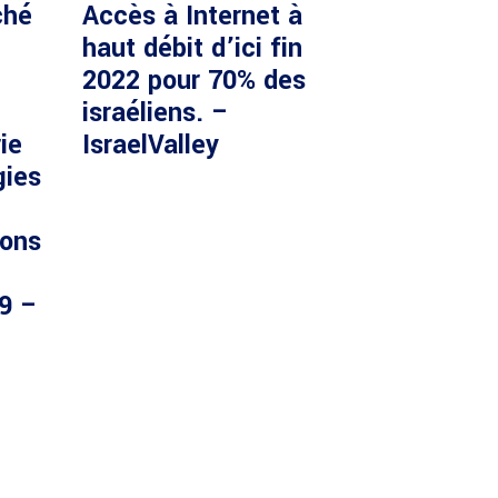
ché
Accès à Internet à
haut débit d’ici fin
2022 pour 70% des
israéliens. –
ie
IsraelValley
gies
ions
29 –