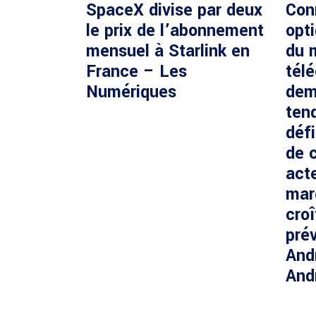
SpaceX divise par deux
Con
le prix de l’abonnement
opti
mensuel à Starlink en
du 
France – Les
tél
Numériques
dem
ten
défi
de c
acte
mar
cro
prév
And
And