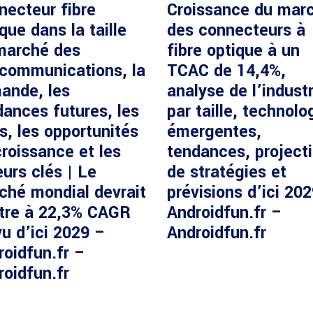
necteur fibre
Croissance du mar
que dans la taille
des connecteurs à
marché des
fibre optique à un
écommunications, la
TCAC de 14,4%,
ande, les
analyse de l’industr
dances futures, les
par taille, technolo
s, les opportunités
émergentes,
roissance et les
tendances, project
urs clés | Le
de stratégies et
ché mondial devrait
prévisions d’ici 20
ître à 22,3% CAGR
Androidfun.fr –
u d’ici 2029 –
Androidfun.fr
roidfun.fr –
roidfun.fr