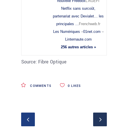
nouvelle Freebox
L’AGEFI
Netflix sans surcoût,
partenariat avec Devialet… les
principales …
Frenchweb.fr
Les Numériques
–
01net.com
–
Linternaute.com
256 autres articles »
Source: Fibre Optique
COMMENTS
0
LIKES