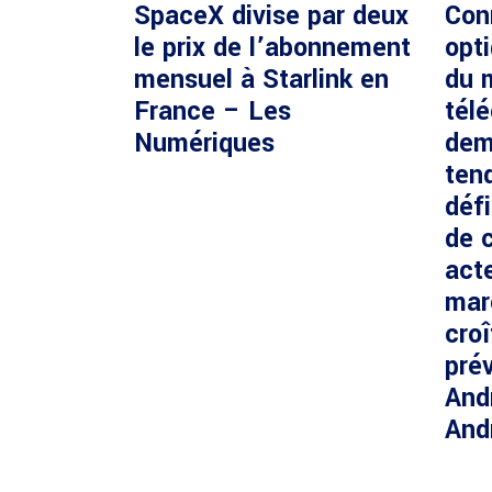
SpaceX divise par deux
Con
le prix de l’abonnement
opti
mensuel à Starlink en
du 
France – Les
tél
Numériques
dem
ten
défi
de c
acte
mar
cro
prév
And
And