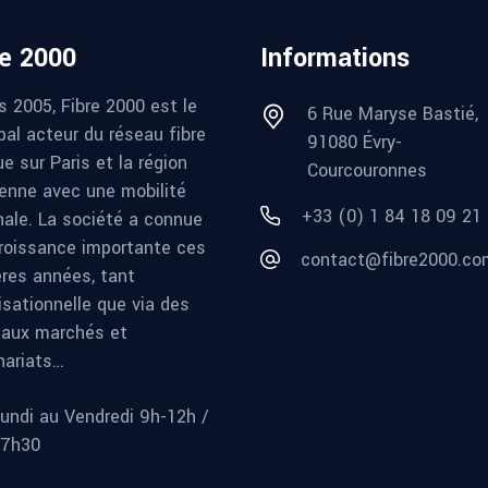
re 2000
Informations
s 2005, Fibre 2000 est le
6 Rue Maryse Bastié,
pal acteur du réseau fibre
91080 Évry-
e sur Paris et la région
Courcouronnes
ienne avec une mobilité
+33 (0) 1 84 18 09 21
nale. La société a connue
roissance importante ces
contact@fibre2000.co
ères années, tant
isationnelle que via des
aux marchés et
nariats…
undi au Vendredi 9h-12h /
17h30