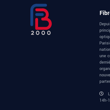
Fib
Depui
princi
optiqu
Paris
natio
une c
derni
organ
nouve
parte
L
14h-