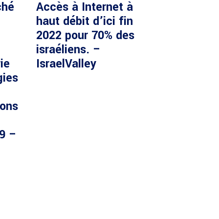
ché
Accès à Internet à
haut débit d’ici fin
2022 pour 70% des
israéliens. –
ie
IsraelValley
gies
ions
29 –