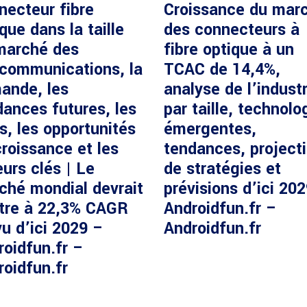
necteur fibre
Croissance du mar
que dans la taille
des connecteurs à
marché des
fibre optique à un
écommunications, la
TCAC de 14,4%,
ande, les
analyse de l’industr
dances futures, les
par taille, technolo
s, les opportunités
émergentes,
roissance et les
tendances, project
urs clés | Le
de stratégies et
ché mondial devrait
prévisions d’ici 20
ître à 22,3% CAGR
Androidfun.fr –
u d’ici 2029 –
Androidfun.fr
roidfun.fr –
roidfun.fr