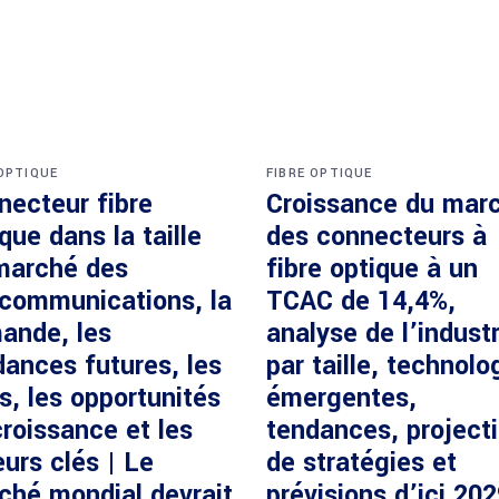
 OPTIQUE
FIBRE OPTIQUE
necteur fibre
Croissance du mar
que dans la taille
des connecteurs à
marché des
fibre optique à un
écommunications, la
TCAC de 14,4%,
ande, les
analyse de l’industr
dances futures, les
par taille, technolo
s, les opportunités
émergentes,
roissance et les
tendances, project
urs clés | Le
de stratégies et
ché mondial devrait
prévisions d’ici 20