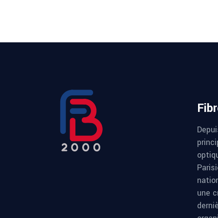
Fib
Depui
princi
optiqu
Paris
natio
une c
derni