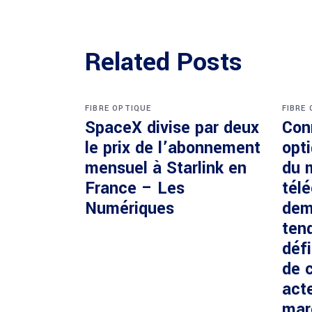
Related Posts
FIBRE OPTIQUE
FIBRE
SpaceX divise par deux
Con
le prix de l’abonnement
opti
mensuel à Starlink en
du 
France – Les
tél
Numériques
dem
ten
défi
de c
acte
mar