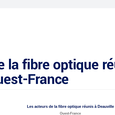
 la fibre optique ré
uest-France
Les acteurs de la
fibre optique
réunis à Deauville
Ouest-France