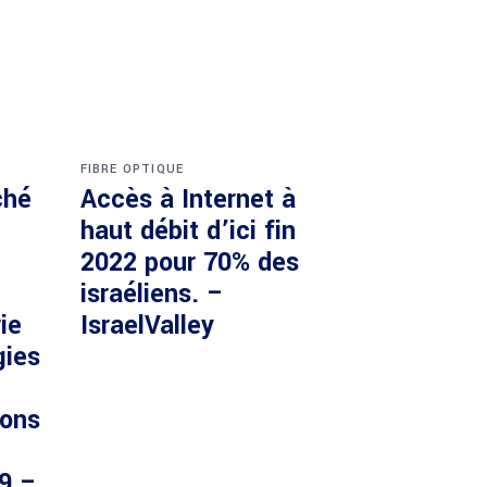
FIBRE OPTIQUE
ché
Accès à Internet à
haut débit d’ici fin
2022 pour 70% des
israéliens. –
ie
IsraelValley
gies
ions
29 –