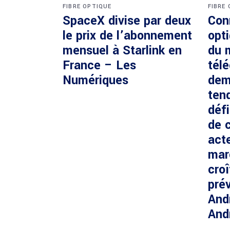
FIBRE OPTIQUE
FIBRE
SpaceX divise par deux
Con
le prix de l’abonnement
opti
mensuel à Starlink en
du 
France – Les
tél
Numériques
dem
ten
défi
de c
acte
mar
cro
prév
And
And