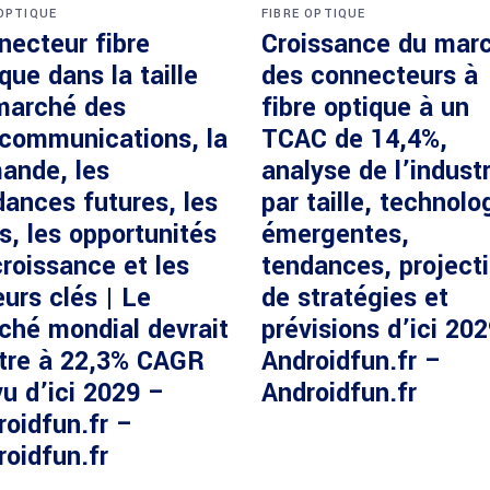
 OPTIQUE
FIBRE OPTIQUE
necteur fibre
Croissance du mar
que dans la taille
des connecteurs à
marché des
fibre optique à un
écommunications, la
TCAC de 14,4%,
ande, les
analyse de l’industr
dances futures, les
par taille, technolo
s, les opportunités
émergentes,
roissance et les
tendances, project
urs clés | Le
de stratégies et
ché mondial devrait
prévisions d’ici 20
ître à 22,3% CAGR
Androidfun.fr –
u d’ici 2029 –
Androidfun.fr
roidfun.fr –
roidfun.fr