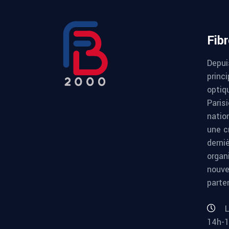
Fib
Depui
princi
optiqu
Paris
natio
une c
derni
organ
nouve
parte
L
14h-