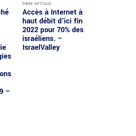
FIBRE OPTIQUE
ché
Accès à Internet à
haut débit d’ici fin
2022 pour 70% des
israéliens. –
ie
IsraelValley
gies
ions
29 –