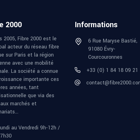
re 2000
Informations
s 2005, Fibre 2000 est le
6 Rue Maryse Bastié,
pal acteur du réseau fibre
91080 Évry-
e sur Paris et la région
Courcouronnes
ienne avec une mobilité
+33 (0) 1 84 18 09 21
nale. La société a connue
roissance importante ces
contact@fibre2000.co
ères années, tant
isationnelle que via des
aux marchés et
nariats…
undi au Vendredi 9h-12h /
17h30