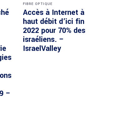
FIBRE OPTIQUE
ché
Accès à Internet à
haut débit d’ici fin
2022 pour 70% des
israéliens. –
ie
IsraelValley
gies
ions
29 –