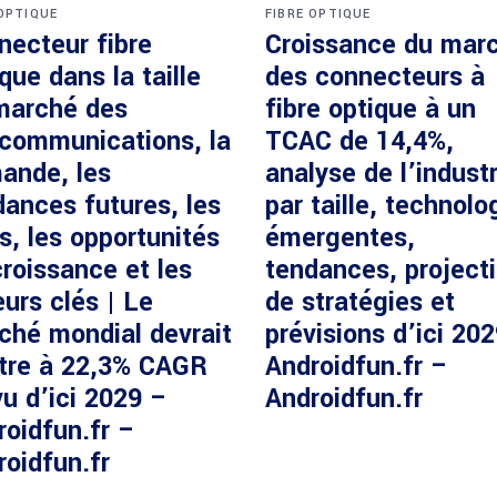
 OPTIQUE
FIBRE OPTIQUE
necteur fibre
Croissance du mar
que dans la taille
des connecteurs à
marché des
fibre optique à un
écommunications, la
TCAC de 14,4%,
ande, les
analyse de l’industr
dances futures, les
par taille, technolo
s, les opportunités
émergentes,
roissance et les
tendances, project
urs clés | Le
de stratégies et
ché mondial devrait
prévisions d’ici 20
ître à 22,3% CAGR
Androidfun.fr –
u d’ici 2029 –
Androidfun.fr
roidfun.fr –
roidfun.fr