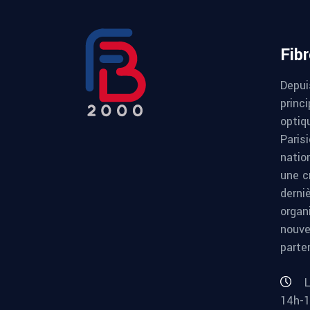
Fib
Depui
princi
optiqu
Paris
natio
une c
derni
organ
nouve
parte
L
14h-