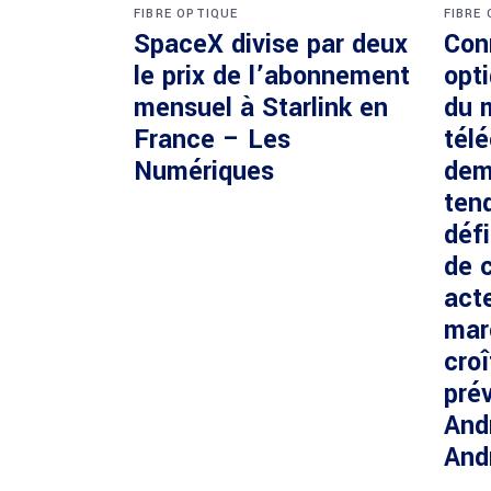
FIBRE OPTIQUE
FIBRE
SpaceX divise par deux
Con
le prix de l’abonnement
opti
mensuel à Starlink en
du 
France – Les
tél
Numériques
dem
ten
défi
de c
acte
mar
cro
prév
And
And