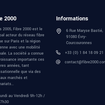
re 2000
Informations
s 2005, Fibre 2000 est le
6 Rue Maryse Bastié,
pal acteur du réseau fibre
91080 Évry-
e sur Paris et la région
Courcouronnes
ienne avec une mobilité
+33 (0) 1 84 18 09 21
nale. La société a connue
roissance importante ces
contact@fibre2000.co
ères années, tant
isationnelle que via des
aux marchés et
nariats…
undi au Vendredi 9h-12h /
17h30