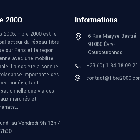
re 2000
Informations
s 2005, Fibre 2000 est le
6 Rue Maryse Bastié,
pal acteur du réseau fibre
91080 Évry-
e sur Paris et la région
Courcouronnes
ienne avec une mobilité
+33 (0) 1 84 18 09 21
nale. La société a connue
roissance importante ces
contact@fibre2000.co
ères années, tant
isationnelle que via des
aux marchés et
nariats…
undi au Vendredi 9h-12h /
17h30