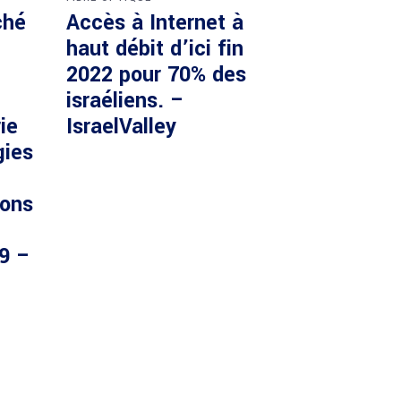
ché
Accès à Internet à
haut débit d’ici fin
2022 pour 70% des
israéliens. –
ie
IsraelValley
gies
ions
29 –