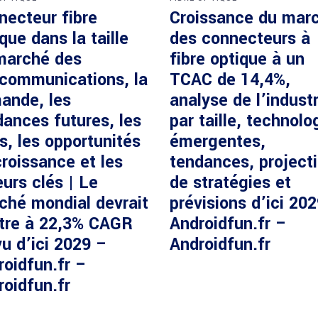
necteur fibre
Croissance du mar
que dans la taille
des connecteurs à
marché des
fibre optique à un
écommunications, la
TCAC de 14,4%,
ande, les
analyse de l’industr
dances futures, les
par taille, technolo
s, les opportunités
émergentes,
roissance et les
tendances, project
urs clés | Le
de stratégies et
ché mondial devrait
prévisions d’ici 20
ître à 22,3% CAGR
Androidfun.fr –
u d’ici 2029 –
Androidfun.fr
roidfun.fr –
roidfun.fr