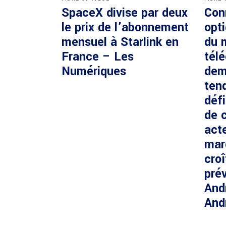
SpaceX divise par deux
Con
le prix de l’abonnement
opti
mensuel à Starlink en
du 
France – Les
tél
Numériques
dem
ten
défi
de c
acte
mar
cro
prév
And
And