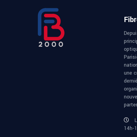
Fib
Depui
princi
optiqu
Paris
natio
une c
derni
organ
nouve
parte
L
14h-