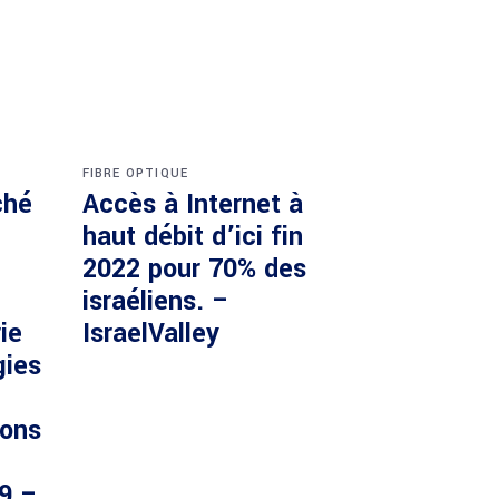
FIBRE OPTIQUE
ché
Accès à Internet à
haut débit d’ici fin
2022 pour 70% des
israéliens. –
ie
IsraelValley
gies
ions
29 –