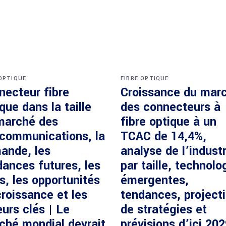
 OPTIQUE
FIBRE OPTIQUE
necteur fibre
Croissance du mar
que dans la taille
des connecteurs à
marché des
fibre optique à un
écommunications, la
TCAC de 14,4%,
ande, les
analyse de l’industr
dances futures, les
par taille, technolo
s, les opportunités
émergentes,
roissance et les
tendances, project
urs clés | Le
de stratégies et
ché mondial devrait
prévisions d’ici 20