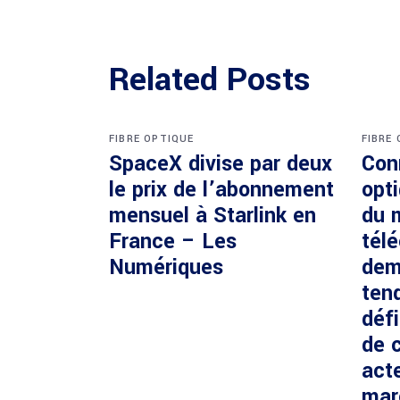
Related Posts
FIBRE OPTIQUE
FIBRE
SpaceX divise par deux
Con
le prix de l’abonnement
opti
mensuel à Starlink en
du 
France – Les
tél
Numériques
dem
ten
défi
de c
acte
mar