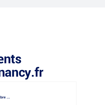
ents
-nancy.fr
ibre
…