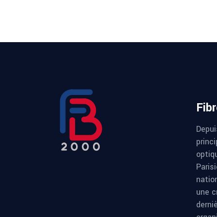
Fib
Depui
princi
optiqu
Paris
natio
une c
derni