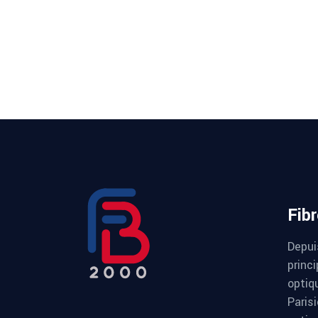
Fib
Depui
princi
optiqu
Paris