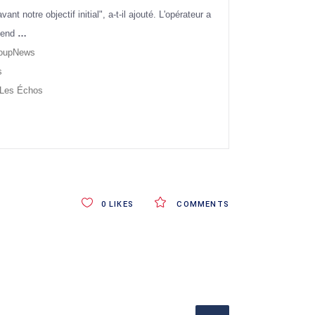
ant notre objectif initial", a-t-il ajouté. L'opérateur a
ntend
…
oupNews
s
Les Échos
0
LIKES
COMMENTS