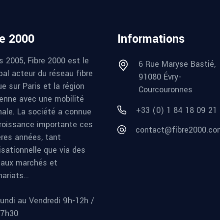
re 2000
Informations
s 2005, Fibre 2000 est le
6 Rue Maryse Bastié,
pal acteur du réseau fibre
91080 Évry-
e sur Paris et la région
Courcouronnes
ienne avec une mobilité
+33 (0) 1 84 18 09 21
nale. La société a connue
roissance importante ces
contact@fibre2000.co
ères années, tant
isationnelle que via des
aux marchés et
nariats…
undi au Vendredi 9h-12h /
17h30