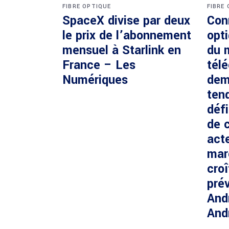
FIBRE OPTIQUE
FIBRE
SpaceX divise par deux
Con
le prix de l’abonnement
opti
mensuel à Starlink en
du 
France – Les
tél
Numériques
dem
ten
défi
de c
acte
mar
cro
prév
And
And