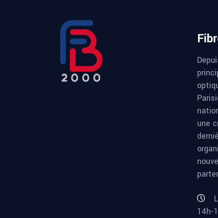
Fib
Depui
princi
optiqu
Paris
natio
une c
derni
organ
nouve
parte
L
14h-