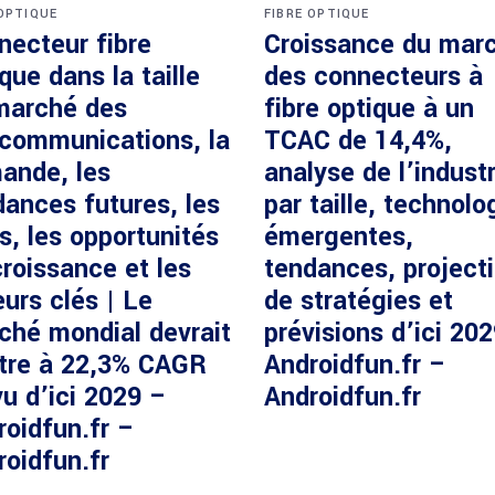
 OPTIQUE
FIBRE OPTIQUE
necteur fibre
Croissance du mar
que dans la taille
des connecteurs à
marché des
fibre optique à un
écommunications, la
TCAC de 14,4%,
ande, les
analyse de l’industr
dances futures, les
par taille, technolo
s, les opportunités
émergentes,
roissance et les
tendances, project
urs clés | Le
de stratégies et
ché mondial devrait
prévisions d’ici 20
ître à 22,3% CAGR
Androidfun.fr –
u d’ici 2029 –
Androidfun.fr
roidfun.fr –
roidfun.fr