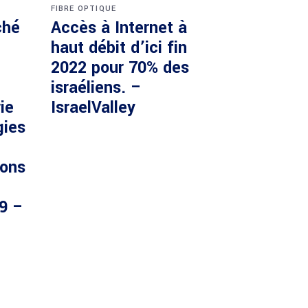
FIBRE OPTIQUE
ché
Accès à Internet à
haut débit d’ici fin
2022 pour 70% des
israéliens. –
ie
IsraelValley
gies
ions
29 –