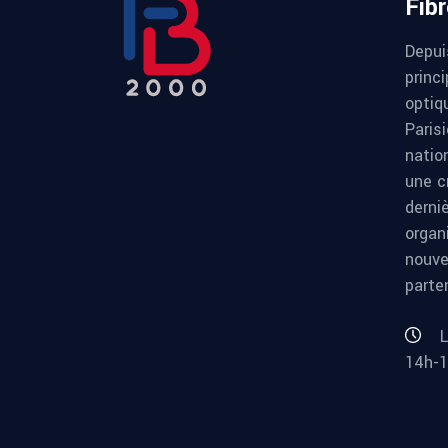
Fib
Depui
princi
optiqu
Paris
natio
une c
derni
organ
nouve
parte
L
14h-