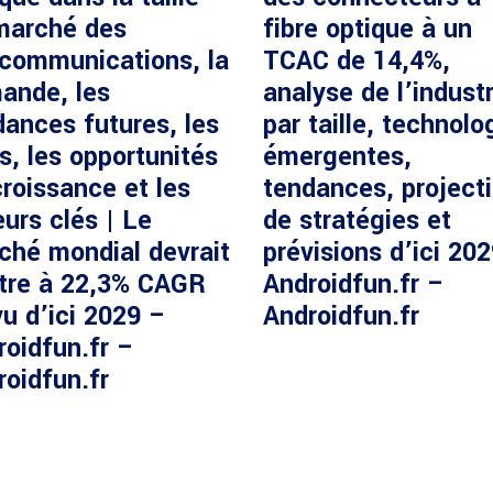
marché des
fibre optique à un
écommunications, la
TCAC de 14,4%,
ande, les
analyse de l’industr
dances futures, les
par taille, technolo
s, les opportunités
émergentes,
roissance et les
tendances, project
urs clés | Le
de stratégies et
ché mondial devrait
prévisions d’ici 20
ître à 22,3% CAGR
Androidfun.fr –
u d’ici 2029 –
Androidfun.fr
roidfun.fr –
roidfun.fr