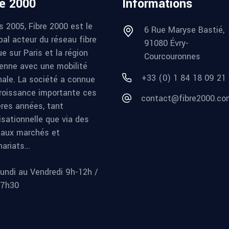
re 2000
Informations
s 2005, Fibre 2000 est le
6 Rue Maryse Bastié,
pal acteur du réseau fibre
91080 Évry-
e sur Paris et la région
Courcouronnes
ienne avec une mobilité
+33 (0) 1 84 18 09 21
nale. La société a connue
roissance importante ces
contact@fibre2000.co
ères années, tant
isationnelle que via des
aux marchés et
nariats…
undi au Vendredi 9h-12h /
17h30