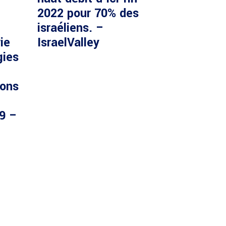
2022 pour 70% des
israéliens. –
ie
IsraelValley
gies
ions
29 –