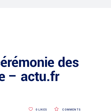
cérémonie des
 – actu.fr
0
LIKES
COMMENTS