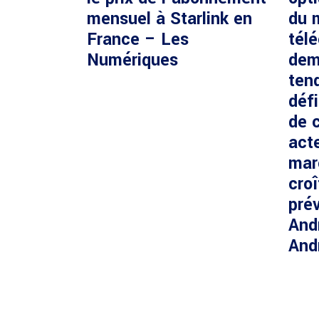
mensuel à Starlink en
du 
France – Les
tél
Numériques
dem
ten
défi
de c
acte
mar
cro
prév
And
And