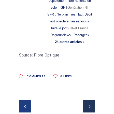
déploiement fibre national en
solo – GNT
Génération NT
SFR : "le plan Très Haut Débit
est obsolète, laissez-nous
faire le job"
ZDNet France
DegroupNews
–
Papergeek
24 autres articles »
Source: Fibre Optique
COMMENTS
0
LIKES