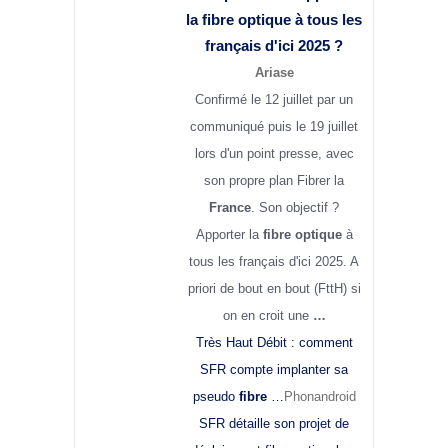
la
fibre optique
à tous les
français d'ici 2025 ?
Ariase
Confirmé le 12 juillet par un
communiqué puis le 19 juillet
lors d'un point presse, avec
son propre plan Fibrer la
France
. Son objectif ?
Apporter la
fibre optique
à
tous les français d'ici 2025. A
priori de bout en bout (FttH) si
on en croit une
…
Très Haut Débit : comment
SFR compte implanter sa
pseudo
fibre
…
Phonandroid
SFR détaille son projet de