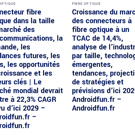
 OPTIQUE
FIBRE OPTIQUE
necteur fibre
Croissance du mar
que dans la taille
des connecteurs à
marché des
fibre optique à un
écommunications, la
TCAC de 14,4%,
ande, les
analyse de l’industr
dances futures, les
par taille, technolo
s, les opportunités
émergentes,
roissance et les
tendances, project
urs clés | Le
de stratégies et
ché mondial devrait
prévisions d’ici 20
ître à 22,3% CAGR
Androidfun.fr –
u d’ici 2029 –
Androidfun.fr
roidfun.fr –
roidfun.fr