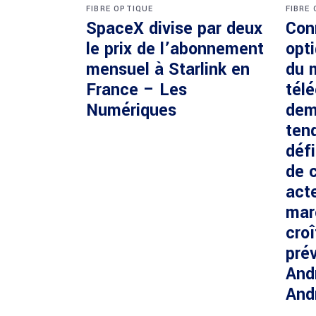
FIBRE OPTIQUE
FIBRE
SpaceX divise par deux
Con
le prix de l’abonnement
opti
mensuel à Starlink en
du 
France – Les
tél
Numériques
dem
ten
défi
de c
acte
mar
cro
prév
And
And