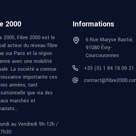
re 2000
Informations
s 2005, Fibre 2000 est le
6 Rue Maryse Bastié,
pal acteur du réseau fibre
91080 Évry-
e sur Paris et la région
Courcouronnes
ienne avec une mobilité
+33 (0) 1 84 18 09 21
nale. La société a connue
roissance importante ces
contact@fibre2000.co
ères années, tant
isationnelle que via des
aux marchés et
nariats…
undi au Vendredi 9h-12h /
17h30