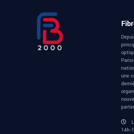
Fib
Depui
princi
optiqu
Paris
natio
une c
derni
organ
nouve
parte
L
14h-