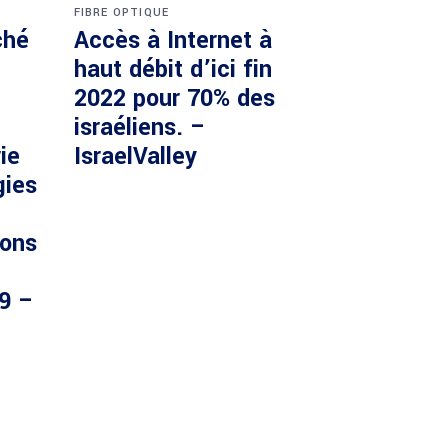
FIBRE OPTIQUE
ché
Accès à Internet à
haut débit d’ici fin
2022 pour 70% des
israéliens. –
ie
IsraelValley
gies
ions
29 –