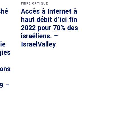
FIBRE OPTIQUE
ché
Accès à Internet à
haut débit d’ici fin
2022 pour 70% des
israéliens. –
ie
IsraelValley
gies
ions
29 –