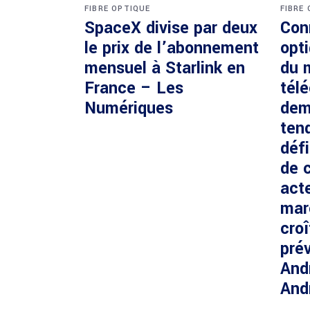
FIBRE OPTIQUE
FIBRE
SpaceX divise par deux
Con
le prix de l’abonnement
opti
mensuel à Starlink en
du 
France – Les
tél
Numériques
dem
ten
défi
de c
acte
mar
cro
prév
And
And