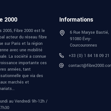
re 2000
Informations
s 2005, Fibre 2000 est le
6 Rue Maryse Bastié,
pal acteur du réseau fibre
91080 Évry-
e sur Paris et la région
Courcouronnes
ienne avec une mobilité
+33 (0) 1 84 18 09 21
nale. La société a connue
roissance importante ces
contact@fibre2000.co
ères années, tant
isationnelle que via des
aux marchés et
nariats…
undi au Vendredi 9h-12h /
17h30