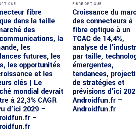
 OPTIQUE
FIBRE OPTIQUE
necteur fibre
Croissance du mar
que dans la taille
des connecteurs à
marché des
fibre optique à un
écommunications, la
TCAC de 14,4%,
ande, les
analyse de l’industr
dances futures, les
par taille, technolo
s, les opportunités
émergentes,
roissance et les
tendances, project
urs clés | Le
de stratégies et
ché mondial devrait
prévisions d’ici 20
ître à 22,3% CAGR
Androidfun.fr –
u d’ici 2029 –
Androidfun.fr
roidfun.fr –
roidfun.fr