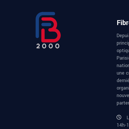
Fib
Depui
princi
optiqu
Paris
natio
une c
derni
organ
nouve
parte
L
14h-