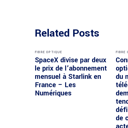
Related Posts
FIBRE OPTIQUE
FIBRE
SpaceX divise par deux
Con
le prix de l’abonnement
opti
mensuel à Starlink en
du 
France – Les
tél
Numériques
dem
ten
défi
de c
acte