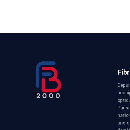
Fib
Depui
princi
optiqu
Paris
natio
une c