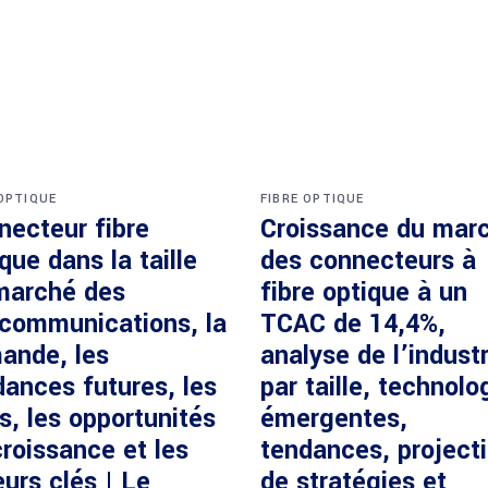
 OPTIQUE
FIBRE OPTIQUE
necteur fibre
Croissance du mar
que dans la taille
des connecteurs à
marché des
fibre optique à un
écommunications, la
TCAC de 14,4%,
ande, les
analyse de l’industr
dances futures, les
par taille, technolo
s, les opportunités
émergentes,
roissance et les
tendances, project
urs clés | Le
de stratégies et