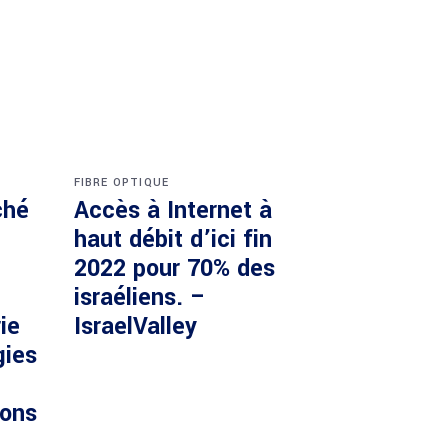
FIBRE OPTIQUE
ché
Accès à Internet à
haut débit d’ici fin
2022 pour 70% des
israéliens. –
ie
IsraelValley
gies
ions