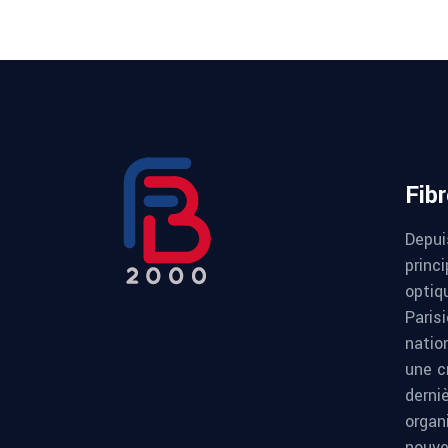
Fib
Depui
princi
optiqu
Paris
natio
une c
derni
organ
nouve