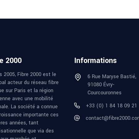
re 2000
Informations
s 2005, Fibre 2000 est le
6 Rue Maryse Bastié,
pal acteur du réseau fibre
91080 Évry-
e sur Paris et la région
Courcouronnes
ienne avec une mobilité
+33 (0) 1 84 18 09 21
nale. La société a connue
roissance importante ces
contact@fibre2000.co
ères années, tant
isationnelle que via des
aux marchés et