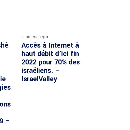
FIBRE OPTIQUE
ché
Accès à Internet à
haut débit d’ici fin
2022 pour 70% des
israéliens. –
ie
IsraelValley
gies
ions
29 –