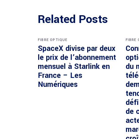
Related Posts
FIBRE OPTIQUE
FIBRE
SpaceX divise par deux
Con
le prix de l’abonnement
opti
mensuel à Starlink en
du 
France – Les
tél
Numériques
dem
ten
défi
de c
acte
mar
cro