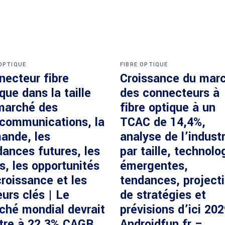
 OPTIQUE
FIBRE OPTIQUE
necteur fibre
Croissance du mar
que dans la taille
des connecteurs à
marché des
fibre optique à un
écommunications, la
TCAC de 14,4%,
ande, les
analyse de l’industr
dances futures, les
par taille, technolo
s, les opportunités
émergentes,
roissance et les
tendances, project
urs clés | Le
de stratégies et
ché mondial devrait
prévisions d’ici 20
ître à 22,3% CAGR
Androidfun.fr –