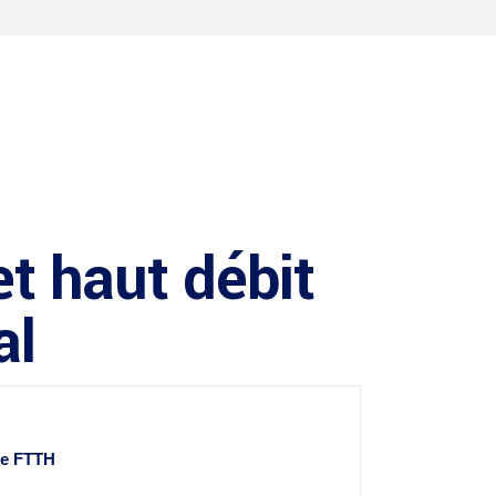
t haut débit
al
re
FTTH