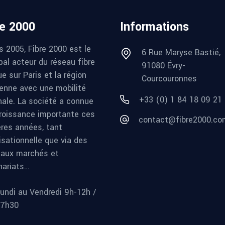
re 2000
Informations
s 2005, Fibre 2000 est le
6 Rue Maryse Bastié,
pal acteur du réseau fibre
91080 Évry-
e sur Paris et la région
Courcouronnes
ienne avec une mobilité
+33 (0) 1 84 18 09 21
nale. La société a connue
roissance importante ces
contact@fibre2000.co
ères années, tant
isationnelle que via des
aux marchés et
nariats…
undi au Vendredi 9h-12h /
17h30