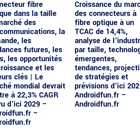
necteur fibre
Croissance du mar
que dans la taille
des connecteurs à
marché des
fibre optique à un
écommunications, la
TCAC de 14,4%,
ande, les
analyse de l’industr
dances futures, les
par taille, technolo
s, les opportunités
émergentes,
roissance et les
tendances, project
urs clés | Le
de stratégies et
ché mondial devrait
prévisions d’ici 20
ître à 22,3% CAGR
Androidfun.fr –
u d’ici 2029 –
Androidfun.fr
roidfun.fr –
roidfun.fr