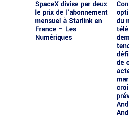
SpaceX divise par deux
Con
le prix de l’abonnement
opti
mensuel à Starlink en
du 
France – Les
tél
Numériques
dem
ten
défi
de c
acte
mar
cro
prév
And
And