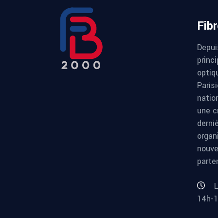
Fib
Depui
princi
optiqu
Paris
natio
une c
derni
organ
nouve
parte
L
14h-