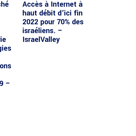
ché
Accès à Internet à
haut débit d’ici fin
2022 pour 70% des
israéliens. –
ie
IsraelValley
gies
ions
29 –