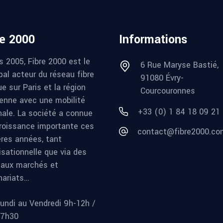
re 2000
Informations
s 2005, Fibre 2000 est le
6 Rue Maryse Bastié,
pal acteur du réseau fibre
91080 Évry-
e sur Paris et la région
Courcouronnes
ienne avec une mobilité
+33 (0) 1 84 18 09 21
nale. La société a connue
roissance importante ces
contact@fibre2000.co
ères années, tant
isationnelle que via des
aux marchés et
nariats…
undi au Vendredi 9h-12h /
17h30