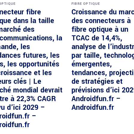
 OPTIQUE
FIBRE OPTIQUE
necteur fibre
Croissance du mar
que dans la taille
des connecteurs à
marché des
fibre optique à un
écommunications, la
TCAC de 14,4%,
ande, les
analyse de l’industr
dances futures, les
par taille, technolo
s, les opportunités
émergentes,
roissance et les
tendances, project
urs clés | Le
de stratégies et
ché mondial devrait
prévisions d’ici 20
ître à 22,3% CAGR
Androidfun.fr –
u d’ici 2029 –
Androidfun.fr
roidfun.fr –
roidfun.fr