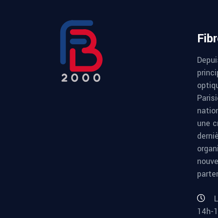
Fib
Depui
princi
optiqu
Paris
natio
une c
derni
organ
nouve
parte
L
14h-