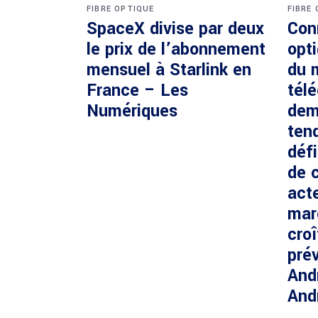
FIBRE OPTIQUE
FIBRE
SpaceX divise par deux
Con
le prix de l’abonnement
opti
mensuel à Starlink en
du 
France – Les
tél
Numériques
dem
ten
défi
de c
acte
mar
cro
prév
And
And