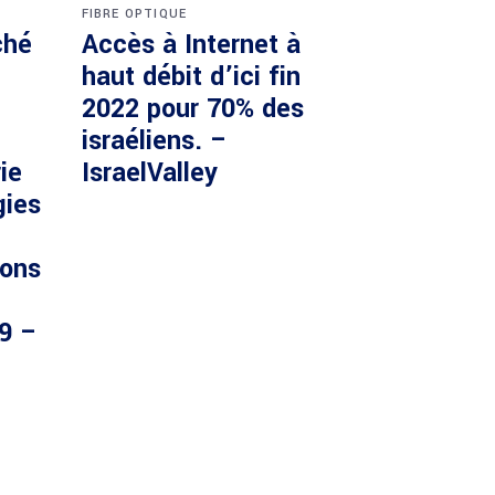
FIBRE OPTIQUE
ché
Accès à Internet à
haut débit d’ici fin
2022 pour 70% des
israéliens. –
ie
IsraelValley
gies
ions
29 –