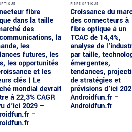
 OPTIQUE
FIBRE OPTIQUE
necteur fibre
Croissance du mar
que dans la taille
des connecteurs à
marché des
fibre optique à un
écommunications, la
TCAC de 14,4%,
ande, les
analyse de l’industr
dances futures, les
par taille, technolo
s, les opportunités
émergentes,
roissance et les
tendances, project
urs clés | Le
de stratégies et
ché mondial devrait
prévisions d’ici 20
ître à 22,3% CAGR
Androidfun.fr –
u d’ici 2029 –
Androidfun.fr
roidfun.fr –
roidfun.fr