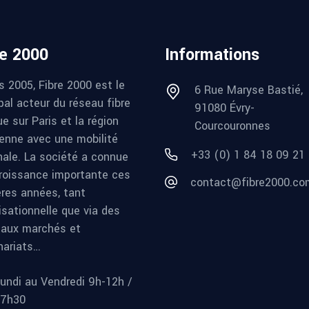
re 2000
Informations
s 2005, Fibre 2000 est le
6 Rue Maryse Bastié,
pal acteur du réseau fibre
91080 Évry-
e sur Paris et la région
Courcouronnes
ienne avec une mobilité
+33 (0) 1 84 18 09 21
nale. La société a connue
roissance importante ces
contact@fibre2000.co
ères années, tant
isationnelle que via des
aux marchés et
nariats…
undi au Vendredi 9h-12h /
17h30