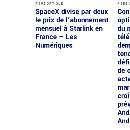
FIBRE OPTIQUE
FIBRE
SpaceX divise par deux
Con
le prix de l’abonnement
opti
mensuel à Starlink en
du 
France – Les
tél
Numériques
dem
ten
défi
de c
acte
mar
cro
prév
And
And