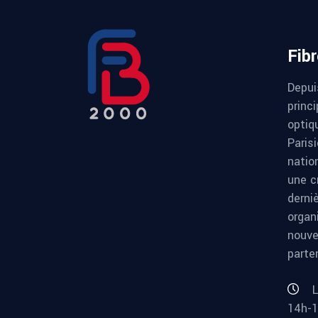
Fib
Depui
princi
optiqu
Paris
natio
une c
derni
organ
nouve
parte
L
14h-