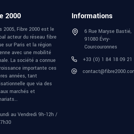
re 2000
Informations
s 2005, Fibre 2000 est le
6 Rue Maryse Bastié,
pal acteur du réseau fibre
91080 Évry-
e sur Paris et la région
Courcouronnes
ienne avec une mobilité
+33 (0) 1 84 18 09 21
nale. La société a connue
roissance importante ces
contact@fibre2000.co
ères années, tant
isationnelle que via des
aux marchés et
nariats…
undi au Vendredi 9h-12h /
17h30