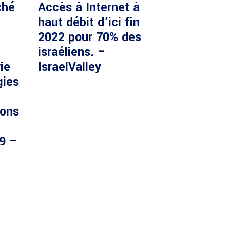
ché
Accès à Internet à
haut débit d’ici fin
2022 pour 70% des
israéliens. –
ie
IsraelValley
gies
ions
29 –