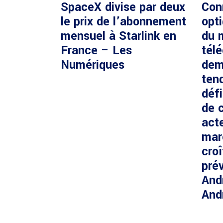
SpaceX divise par deux
Con
le prix de l’abonnement
opti
mensuel à Starlink en
du 
France – Les
tél
Numériques
dem
ten
défi
de c
acte
mar
cro
prév
And
And