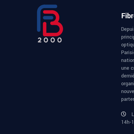
Fib
Depui
princi
optiqu
Paris
natio
une c
derni
organ
nouve
parte
L
14h-