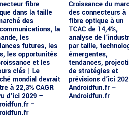
necteur fibre
Croissance du mar
que dans la taille
des connecteurs à
marché des
fibre optique à un
écommunications, la
TCAC de 14,4%,
ande, les
analyse de l’industr
dances futures, les
par taille, technolo
s, les opportunités
émergentes,
roissance et les
tendances, project
urs clés | Le
de stratégies et
ché mondial devrait
prévisions d’ici 20
ître à 22,3% CAGR
Androidfun.fr –
u d’ici 2029 –
Androidfun.fr
roidfun.fr –
roidfun.fr