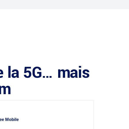
de la 5G… mais
om
ree Mobile