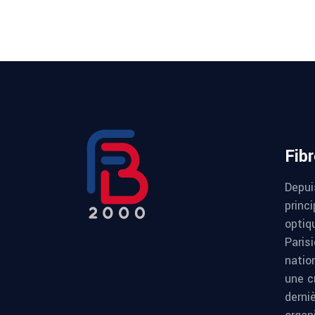
Fib
Depui
princi
optiqu
Paris
natio
une c
derni