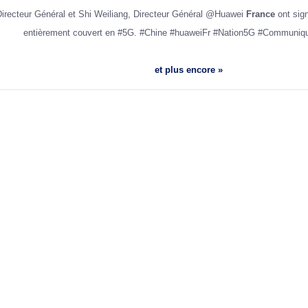
Directeur Général et Shi Weiliang, Directeur Général @Huawei
France
ont sign
entièrement couvert en #5G. #Chine #huaweiFr #Nation5G #Communi
et plus encore »