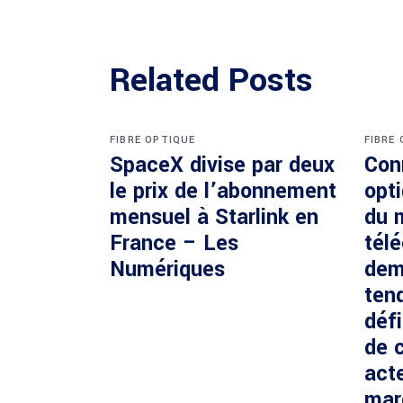
Related Posts
FIBRE OPTIQUE
FIBRE
SpaceX divise par deux
Con
le prix de l’abonnement
opti
mensuel à Starlink en
du 
France – Les
tél
Numériques
dem
ten
défi
de c
acte
mar