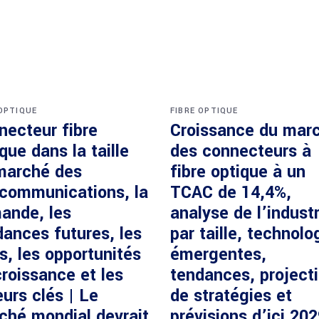
 OPTIQUE
FIBRE OPTIQUE
necteur fibre
Croissance du mar
que dans la taille
des connecteurs à
marché des
fibre optique à un
écommunications, la
TCAC de 14,4%,
ande, les
analyse de l’industr
dances futures, les
par taille, technolo
s, les opportunités
émergentes,
roissance et les
tendances, project
urs clés | Le
de stratégies et
ché mondial devrait
prévisions d’ici 20