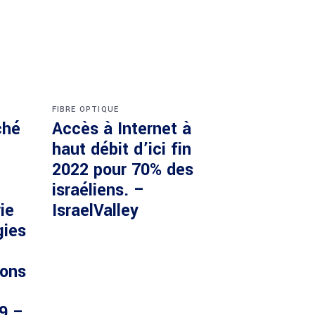
FIBRE OPTIQUE
ché
Accès à Internet à
haut débit d’ici fin
2022 pour 70% des
israéliens. –
ie
IsraelValley
gies
ions
29 –